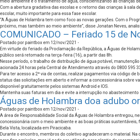
meio ambiente e o tratamento de água, conscientizando as crianças de f
Com a abertura gradativa das escolas e o retorno das crianças à sala de 
escolar, muito importante para essa fase escolar.
“A Águas de Holambra tem como foco as novas gerações. Com o Progra
próximo, mas também ao meio ambiente”, disse Jonatan Neves, analist
COMUNICADO – Feriado 15 de N
Postado por paintbox em 12/nov/2021 -
Em virtude do feriado da Proclamação da República, a Águas de Hola
público será retomado na terça-feira (16), a partir das 8h.
Nesse período, o trabalho de distribuição de água potável, manutençã
acionada 24 horas pela Central de Atendimento através do 0800 595 333
Para ter acesso a 2ª via de contas, realizar pagamentos via código de 
status das solicitações em aberto e informar a concessionária sobre v
disponível gratuitamente pelos sistemas Android e IOS.
Mantenha suas faturas em dia e evite a interrupção no abastecimento
Águas de Holambra doa adubo or
Postado por paintbox em 12/nov/2021 -
A área de Responsabilidade Social da Águas de Holambra entregou, nes
concessionária com o meio ambiente e as boas práticas sustentáveis, 
Bela Vista, localizada em Piracicaba.
Durante o encontro, membros do coletivo agradeceram o material. Na op