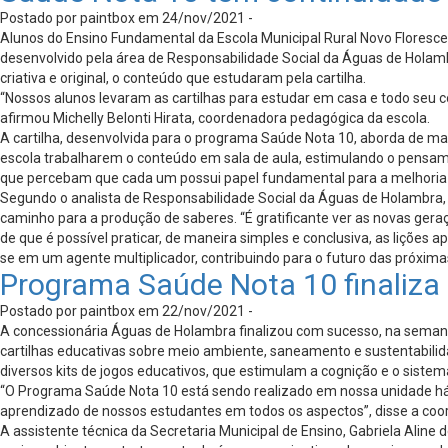
Postado por paintbox em 24/nov/2021 -
Alunos do Ensino Fundamental da Escola Municipal Rural Novo Floresc
desenvolvido pela área de Responsabilidade Social da Águas de Holam
criativa e original, o conteúdo que estudaram pela cartilha.
“Nossos alunos levaram as cartilhas para estudar em casa e todo seu c
afirmou Michelly Belonti Hirata, coordenadora pedagógica da escola.
A cartilha, desenvolvida para o programa Saúde Nota 10, aborda de ma
escola trabalharem o conteúdo em sala de aula, estimulando o pensame
que percebam que cada um possui papel fundamental para a melhoria 
Segundo o analista de Responsabilidade Social da Águas de Holambra,
caminho para a produção de saberes. “É gratificante ver as novas ger
de que é possível praticar, de maneira simples e conclusiva, as liçõe
se em um agente multiplicador, contribuindo para o futuro das próxim
Programa Saúde Nota 10 finaliza 
Postado por paintbox em 22/nov/2021 -
A concessionária Águas de Holambra finalizou com sucesso, na seman
cartilhas educativas sobre meio ambiente, saneamento e sustentabilid
diversos kits de jogos educativos, que estimulam a cognição e o sistem
“O Programa Saúde Nota 10 está sendo realizado em nossa unidade há 
aprendizado de nossos estudantes em todos os aspectos”, disse a coo
A assistente técnica da Secretaria Municipal de Ensino, Gabriela Alin