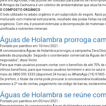
para fins agrícolas, mas já pode ser utilizado para plantio de recompos
A Amigos da Cachoeira é um coletivo de ambientalistas que atua há ma
O COMPOSTO ORGÂNICO
O lodo utilizado no adubo orgânico é um subproduto do esgoto. Após pa
misturado com material estruturante, resultado das podas feitas na ci
orgânicos. Com ela, é possível estimular a decomposição de materiais
umificada e nutrientes minerais
Águas de Holambra prorroga cam
Postado por paintbox em 10/nov/2021 -
A concessionária Águas de Holambra prorrogou a campanha Zera Dívida a
adesão da população. Segundo o coordenador comercial da Águas de Ho
negociados”, disse Victor.
Para que mais usuários possam contar com o benefício de até 70% de 
ótimos benefícios, para que nossos usuários terminem o ano no azul 
meio do 0800 595 3333 (disponível 24 horas) ou WhatsApp (19) 97405-92
Se preferir, o titular da conta pode procurar a concessionária localiz
acesso a 2º via de contas, pagamento via código de barras, esclarecime
Águas de Holambra se reúne com
Postado por paintbox em 05/nov/2021 -
Representantes da concessionária Águas de Holambra se reuniram, na 