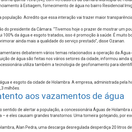
enciamento à Estiagem, fornecimento de água no bairro Residencial Imi
população. Acredito que essa interação vai trazer maior transparência
inião do presidente da Câmara. “Tivemos hoje o prazer de mostrar um p
sui 100% da água e esgoto tratados, isso é promoção à saúde. É muito 
rimorar ainda mais a qualidade do serviço prestado”, disse Ozanan.
rlamentares debaterem vários temas relacionados a operação da Água 
ição de água são feitas nos vários setores da cidade, informou ainda q
essionária utiliza também a tecnologia de geofonamento para identif
 água e esgoto da cidade de Holambra. A empresa, administrada pela h
1,3 milhões.
 atento aos vazamentos de água
 sentido de alertar a população, a concessionária Águas de Holambra a
a – e eles causam grandes transtornos. Uma torneira gotejando, por e
lambra, Alan Pedra, uma descarga desregulada desperdiça 20 litros 