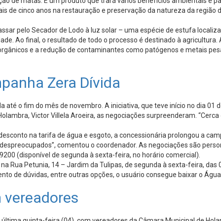
ição de matas. É um produto que trará vários benefícios ambientais e pa
is de cinco anos na restauração e preservação da natureza da região 
ssar pelo Secador de Lodo à luz solar – uma espécie de estufa localiza
dade. Ao final, o resultado de todo o processo é destinado à agricultu
 orgânicos e a redução de contaminantes como patógenos e metais pesa
panha Zera Dívida
té o fim do mês de novembro. A iniciativa, que teve início no dia 01 d
lambra, Victor Villela Aroeira, as negociações surpreenderam. “Cerc
desconto na tarifa de água e esgoto, a concessionária prolongou a ca
e despreocupados”, comentou o coordenador. As negociações são perso
00 (disponível de segunda à sexta-feira, no horário comercial).
ada na Rua Petunia, 14 – Jardim da Tulipas, de segunda à sexta-feira, d
nto de dúvidas, entre outras opções, o usuário consegue baixar o Águas
 vereadores
última quinta-feira (04), com vereadores da Câmara Municipal de Hola