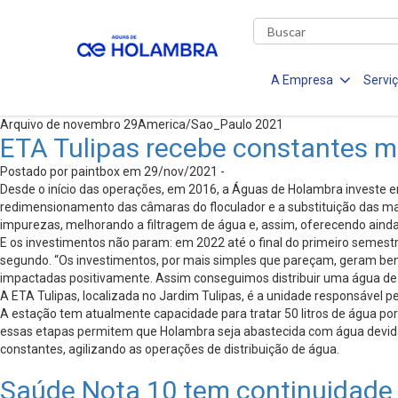
A Empresa
Servi
Arquivo de novembro 29America/Sao_Paulo 2021
ETA Tulipas recebe constantes m
Postado por paintbox em 29/nov/2021 -
Desde o início das operações, em 2016, a Águas de Holambra investe em
redimensionamento das câmaras do floculador e a substituição das mad
impurezas, melhorando a filtragem de água e, assim, oferecendo ainda 
E os investimentos não param: em 2022 até o final do primeiro semest
segundo. “Os investimentos, por mais simples que pareçam, geram be
impactadas positivamente. Assim conseguimos distribuir uma água de
A ETA Tulipas, localizada no Jardim Tulipas, é a unidade responsável
A estação tem atualmente capacidade para tratar 50 litros de água po
essas etapas permitem que Holambra seja abastecida com água devidam
constantes, agilizando as operações de distribuição de água.
Saúde Nota 10 tem continuidade 