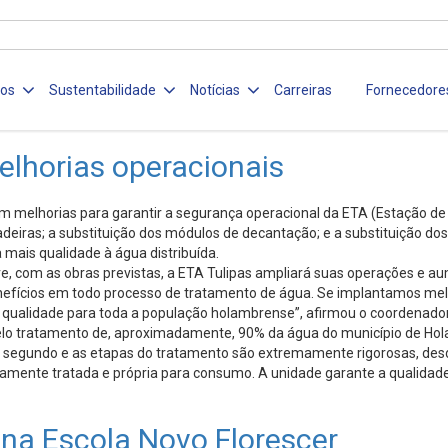
ços
Sustentabilidade
Notícias
Carreiras
Fornecedore
elhorias operacionais
 melhorias para garantir a segurança operacional da ETA (Estação de T
eiras; a substituição dos módulos de decantação; e a substituição do
mais qualidade à água distribuída.
re, com as obras previstas, a ETA Tulipas ampliará suas operações e a
nefícios em todo processo de tratamento de água. Se implantamos me
 qualidade para toda a população holambrense”, afirmou o coordenado
 pelo tratamento de, aproximadamente, 90% da água do município de Ho
r segundo e as etapas do tratamento são extremamente rigorosas, desde
ente tratada e própria para consumo. A unidade garante a qualidade d
na Escola Novo Florescer