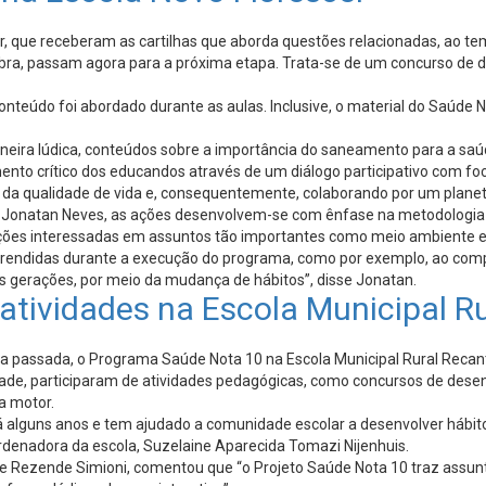
er, que receberam as cartilhas que aborda questões relacionadas, ao
bra, passam agora para a próxima etapa. Trata-se de um concurso de d
onteúdo foi abordado durante as aulas. Inclusive, o material do Saúde 
neira lúdica, conteúdos sobre a importância do saneamento para a saú
nto crítico dos educandos através de um diálogo participativo com fo
da qualidade de vida e, consequentemente, colaborando por um planet
 Jonatan Neves, as ações desenvolvem-se com ênfase na metodologia d
ações interessadas em assuntos tão importantes como meio ambiente e 
s aprendidas durante a execução do programa, como por exemplo, ao com
as gerações, por meio da mudança de hábitos”, disse Jonatan.
atividades na Escola Municipal R
a passada, o Programa Saúde Nota 10 na Escola Municipal Rural Recan
ade, participaram de atividades pedagógicas, como concursos de desenh
a motor.
alguns anos e tem ajudado a comunidade escolar a desenvolver hábitos
rdenadora da escola, Suzelaine Aparecida Tomazi Nijenhuis.
e de Rezende Simioni, comentou que “o Projeto Saúde Nota 10 traz assu