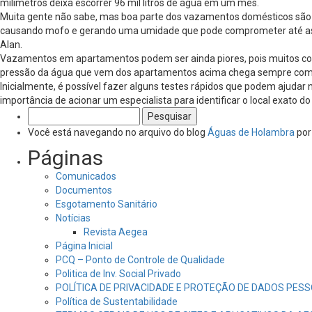
milímetros deixa escorrer 96 mil litros de água em um mês.
Muita gente não sabe, mas boa parte dos vazamentos domésticos são i
causando mofo e gerando uma umidade que pode comprometer até as estr
Alan.
Vazamentos em apartamentos podem ser ainda piores, pois muitos cond
pressão da água que vem dos apartamentos acima chega sempre com mais
Inicialmente, é possível fazer alguns testes rápidos que podem ajuda
importância de acionar um especialista para identificar o local exato
Pesquisar
por:
Você está navegando no arquivo do blog
Águas de Holambra
por
Páginas
Comunicados
Documentos
Esgotamento Sanitário
Notícias
Revista Aegea
Página Inicial
PCQ – Ponto de Controle de Qualidade
Politica de Inv. Social Privado
POLÍTICA DE PRIVACIDADE E PROTEÇÃO DE DADOS PESS
Política de Sustentabilidade