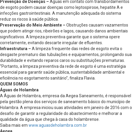
Prevenção de Doenças –
Águas em contato com transbordamentos
de esgoto podem causar doenças como leptospirose, hepatite A e
infecções gastrointestinais. A manutenção adequada do sistema
reduz os riscos à saúde pública.
Preservação do Meio Ambiente –
Obstruções causam vazamentos
que podem atingir rios, ribeirões e lagos, causando danos ambientais
significativos. A limpeza preventiva garante que o sistema opere
corretamente, evitando descarte irregular de efluentes.
Infraestrutura –
A limpeza frequente das redes de esgoto evita o
desgaste prematuro das tubulações e equipamentos, prolongando sua
durabilidade e evitando reparos caros ou substituições prematuras.
“Portanto, a limpeza preventiva da rede de esgoto é uma estratégia
essencial para garantir saúde pública, sustentabilidade ambiental e
eficiência no esgotamento sanitário”, finaliza Flavia.
QUEM SOMOS
Águas de Holambra
A Águas de Holambra, empresa da Aegea Saneamento, é responsável
pela gestão plena dos serviços de saneamento básico do município de
Holambra. A empresa iniciou suas atividades em janeiro de 2016 com o
desafio de garantir a regularidade do abastecimento e melhorar a
qualidade da água que chega à casa do holambrense.
Saiba mais em
www.aguasdeholambra.com.br
Aegea