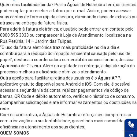
Quer mais facilidade ainda? Pois a Águas de Holambra tem: os clientes
podem optar por receber a fatura por e-mail. Assim, podem acessar
suas contas de forma rápida e segura, eliminando riscos de extravio ou
atrasos na entrega da fatura física.
Para aderir à fatura eletrônica, o usuário pode entrar em contato pelo
0800 595 3333 ou comparecer à Loja de Atendimento, localizada na
Rua Petúnia, 14 – Jardim das Tulipas.
“O uso da fatura eletrônica traz mais praticidade no dia a dia e
contribui para a redução do impacto ambiental causado pelo uso de
papel”, destaca a coordenadora comercial da concessionária, Jessica
Aparecida de Oliveira. Além da agilidade na entrega, a digitalização do
processo melhora a eficiência e otimiza o atendimento.
Outra opção para facilitar a rotina dos usuários é o
Águas APP
,
aplicativo gratuito disponível para Android e iOS. Com ele, é possível
acessar a segunda via da conta, realizar pagamentos via código de
barras, QR Code e débito automático, verificar o histórico de consumo,
acompanhar solicitações e até informar vazamentos ou obstruções na
rede.
Com essa iniciativa, a Águas de Holambra reforça seu compromisso
com a inovação e a sustentabilidade, garantindo mais comodidade e
eficiência no atendimento aos seus clientes.
QUEM SOMOS