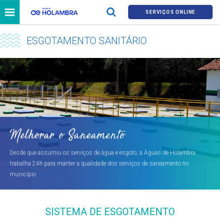
SERVIÇOS ONLINE
ESGOTAMENTO SANITÁRIO
Melhorar o Saneamento
Desde que assumiu os serviços de água e esgoto, a Águas de Holambra
trabalha 24h para manter a qualidade dos serviços de saneamento no
município
SISTEMA DE ESGOTAMENTO