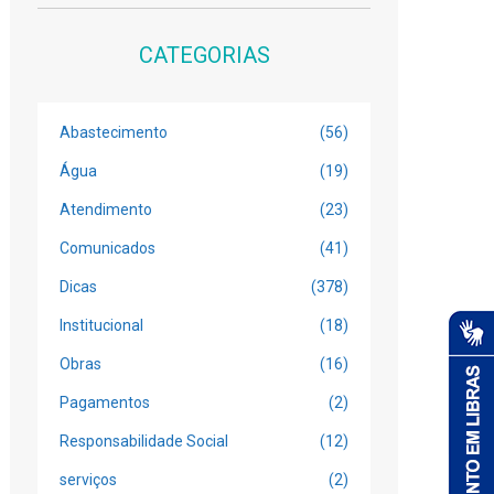
CATEGORIAS
Abastecimento
(56)
Água
(19)
Atendimento
(23)
Comunicados
(41)
Dicas
(378)
Institucional
(18)
Obras
(16)
Pagamentos
(2)
Responsabilidade Social
(12)
serviços
(2)