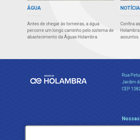
ÁGUA
NOTÍCI
Antes de chegar às torneiras, a água
Confira a
percorre um longo caminho pelo sistema de
Holambra e
abastecimento da Águas Holambra.
assuntos.
Rua Petu
Jardim da
CEP 138
Nossas