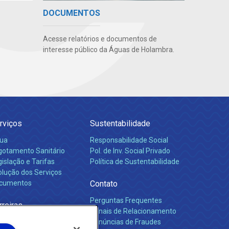
DOCUMENTOS
Acesse relatórios e documentos de
interesse público da Águas de Holambra.
rviços
Sustentabilidade
ua
Responsabilidade Social
gotamento Sanitário
Pol. de Inv. Social Privado
islação e Tarifas
Política de Sustentabilidade
olução dos Serviços
cumentos
Contato
Perguntas Frequentes
rreiras
Canais de Relacionamento
Denúncias de Fraudes