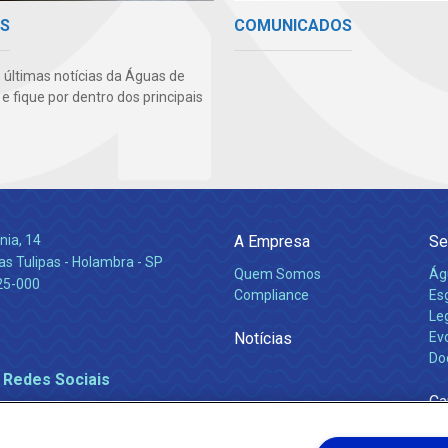
AS
COMUNICADOS
s últimas notícias da Águas de
 fique por dentro dos principais
nia, 14
A Empresa
Se
s Tulipas - Holambra - SP
Quem Somos
Ág
25-000
Compliance
Es
Leg
Notícias
Ev
Do
 Redes Sociais
Ca