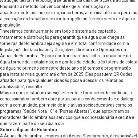
A adoção desta metodologia se diferencia das operações tradicionais.
Enquanto o método convencional exige a interrupção do
abastecimento por, no mínimo, cinco horas, a técnica utilizada permitiu
a execução do trabalho sem a interrupção no fornecimento de água à
população.
“Investimos continuamente em todo o sistema de captação,
tratamento e distribuição para garantir que a água que chega às
torneiras de Holambra seja segura e em total conformidade com a
legislação”, destaca Isabelly Gonçalves, Diretora de Operações da
Águas de Holambra. “E para dar transparência sobre a qualidade da
água fornecida, instalamos, em pontos da cidade, três totens de coleta
de água no primeiro semestre deste ano e já temos a programação
para instalar mais quatro até o fim de 2025. Eles possuem QR Codes
afixados para que qualquer cidadão possa acessar os relatórios
atualizados”, ressalta.
Mais do que prestar um serviço eficiente e fornecimento contínuo, a
concessionária também abre portas para o conhecimento e o diálogo
com a comunidade, por meio de iniciativas socioeducativas como os
programas “Saúde Nota 10” e “Portas Abertas”, que aproximam os
moradores de Holambra aos serviços que a concessionária executa e
que fazem parte do seu dia a dia.
Sobre a Águas de Holambra
A Águas de Holambra, empresa da Aegea Saneamento, é responsável