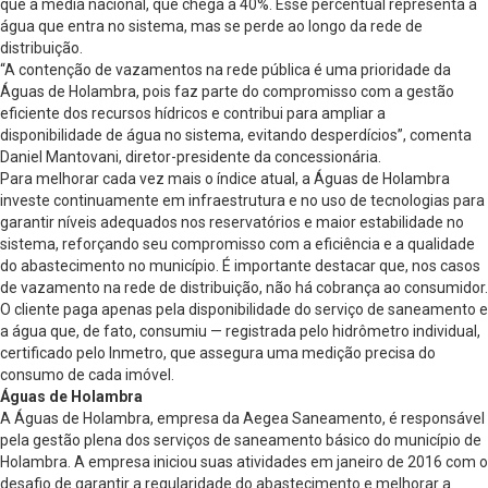
que a média nacional, que chega a 40%. Esse percentual representa a
água que entra no sistema, mas se perde ao longo da rede de
distribuição.
“A contenção de vazamentos na rede pública é uma prioridade da
Águas de Holambra, pois faz parte do compromisso com a gestão
eficiente dos recursos hídricos e contribui para ampliar a
disponibilidade de água no sistema, evitando desperdícios”, comenta
Daniel Mantovani, diretor-presidente da concessionária.
Para melhorar cada vez mais o índice atual, a Águas de Holambra
investe continuamente em infraestrutura e no uso de tecnologias para
garantir níveis adequados nos reservatórios e maior estabilidade no
sistema, reforçando seu compromisso com a eficiência e a qualidade
do abastecimento no município. É importante destacar que, nos casos
de vazamento na rede de distribuição, não há cobrança ao consumidor.
O cliente paga apenas pela disponibilidade do serviço de saneamento e
a água que, de fato, consumiu — registrada pelo hidrômetro individual,
certificado pelo Inmetro, que assegura uma medição precisa do
consumo de cada imóvel.
Águas de Holambra
A Águas de Holambra, empresa da Aegea Saneamento, é responsável
pela gestão plena dos serviços de saneamento básico do município de
Holambra. A empresa iniciou suas atividades em janeiro de 2016 com o
desafio de garantir a regularidade do abastecimento e melhorar a