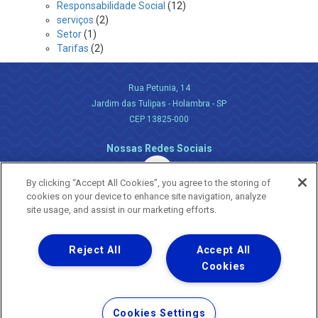
Responsabilidade Social
(12)
serviços
(2)
Setor
(1)
Tarifas
(2)
Rua Petunia, 14
Jardim das Tulipas - Holambra - SP
CEP 13825-000
Nossas Redes Sociais
By clicking “Accept All Cookies”, you agree to the storing of
cookies on your device to enhance site navigation, analyze
site usage, and assist in our marketing efforts.
Reject All
Accept All
Uma empresa
Copyright ® 2026 - Todos os Direitos Reservados.
Cookies
Nossa natureza movimenta a vida
Termos Gerais de Uso de Sites e Aplicativos
Cookies Settings