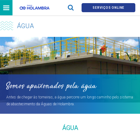
SERVIÇOS ONLINE
ÁGUA
Somos apaixonados pela água
Antes de chegar às torneiras, a água percorre um longo caminho pelo sistema
de abastecimento da Águas de Holambra.
ÁGUA