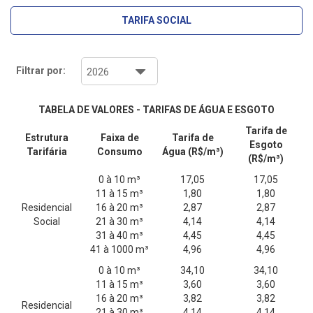
TARIFA SOCIAL
Filtrar por:
TABELA DE VALORES - TARIFAS DE ÁGUA E ESGOTO
Tarifa de
Estrutura
Faixa de
Tarifa de
Esgoto
Tarifária
Consumo
Água (R$/m³)
(R$/m³)
0 à 10 m³
17,05
17,05
11 à 15 m³
1,80
1,80
Residencial
16 à 20 m³
2,87
2,87
Social
21 à 30 m³
4,14
4,14
31 à 40 m³
4,45
4,45
41 à 1000 m³
4,96
4,96
0 à 10 m³
34,10
34,10
11 à 15 m³
3,60
3,60
16 à 20 m³
3,82
3,82
Residencial
21 à 30 m³
4,14
4,14