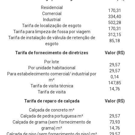
Residencial
170,31
Comercial
334,40
Industrial
502,28
Tarifa de localização de esgoto
170,31
Tarifa para limpeza de fossa por viagem
312,15
Tarifa de instalação de válvula de retenção de
85,18
esgoto
Tarifa de fornecimento de diretrizes
Valor (R$)
Por lote
29,57
Por unidade habitacional
29,57
Para estabelecimento comercial/ industrial por
0,14
m²
147,85
Tarifa de visita técnica
14,76
Tarifa de visita
Tarifa de reparo de calçada
Valor (R$)
Calçada de concreto m²
Calçada de pedra portuguesa m²
29,57
Calçada de grama (sem fornecimento de
73,93
grama) m²
14,76
Calçada de piso (sem fornecimento do piso) m²
29,57