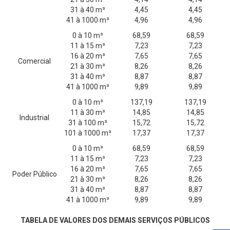
31 à 40 m³
4,45
4,45
41 à 1000 m³
4,96
4,96
0 à 10 m³
68,59
68,59
11 à 15 m³
7,23
7,23
16 à 20 m³
7,65
7,65
Comercial
21 à 30 m³
8,26
8,26
31 à 40 m³
8,87
8,87
41 à 1000 m³
9,89
9,89
0 à 10 m³
137,19
137,19
11 à 30 m³
14,85
14,85
Industrial
31 à 100 m³
15,72
15,72
101 à 1000 m³
17,37
17,37
0 à 10 m³
68,59
68,59
11 à 15 m³
7,23
7,23
16 à 20 m³
7,65
7,65
Poder Público
21 à 30 m³
8,26
8,26
31 à 40 m³
8,87
8,87
41 à 1000 m³
9,89
9,89
TABELA DE VALORES DOS DEMAIS SERVIÇOS PÚBLICOS