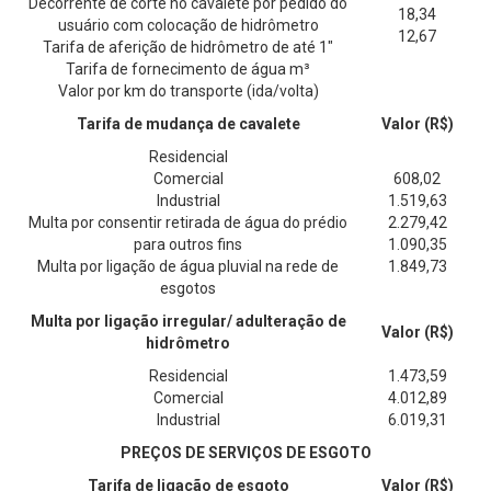
Decorrente de corte no cavalete por pedido do
18,34
usuário com colocação de hidrômetro
12,67
Tarifa de aferição de hidrômetro de até 1"
Tarifa de fornecimento de água m³
Valor por km do transporte (ida/volta)
Tarifa de mudança de cavalete
Valor (R$)
Residencial
Comercial
608,02
Industrial
1.519,63
Multa por consentir retirada de água do prédio
2.279,42
para outros fins
1.090,35
Multa por ligação de água pluvial na rede de
1.849,73
esgotos
Multa por ligação irregular/ adulteração de
Valor (R$)
hidrômetro
Residencial
1.473,59
Comercial
4.012,89
Industrial
6.019,31
PREÇOS DE SERVIÇOS DE ESGOTO
Tarifa de ligação de esgoto
Valor (R$)