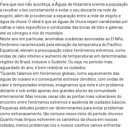
Para que isso não aconteça, a Águas de Holambra orienta a população
a recolher o lixo corretamente e evitar o seu descarte na rede de
esgoto, além de providenciar a separação entre a rede de esgoto e
água da chuva. O ideal é que as águas de chuva sejam canalizadas por
calhas e ralos específicos e conduzidas das bocas de lobo e galerias
até os córregos e rios do município.
Neste ano em particular, anomalias oceânicas associadas ao El Niño,
fenômeno caracterizado pela elevação da temperatura do Pacífico
Equatorial, elevam a preocupação sobre fenômenos extremos, como
ondas de calor intenso e aumento de temperaturas em determinadas
regiões do Brasil, inclusive o Sudeste. Ou seja: no período mais
aguardado do ano, é bom redobrar os cuidados.
“Quando falamos em fenômenos globais, como aquecimento das
águas do oceano e o consequente estresse climático, com ondas de
calor e tempestades intensas, imaginamos que este é um problema
distante e sob estão apenas dos grandes atores da comunidade
internacional. Mas nossas casas são as pontas mais vulneráveis do
encontro entre fenômenos extremos e ausência de cuidados básicos.
Pequenas atitudes podem ser determinantes para evitar problemas
como extravasamento, tão comuns nesse início do período chuvoso.
Quanto mais limpos estiverem os caminhos da chuva em nossas
cidades, menos problemas nós e nossos vizinhos vamos enfrentar