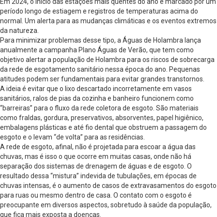
Em 2024, o início das estações mais quentes do ano é marcado por um
período longo de estiagem e registros de temperaturas acima do
normal. Um alerta para as mudanças climáticas e os eventos extremos
da natureza.
Para minimizar problemas desse tipo, a Águas de Holambra lança
anualmente a campanha Plano Águas de Verão, que tem como
objetivo alertar a população de Holambra para os riscos de sobrecarga
da rede de esgotamento sanitário nessa época do ano. Pequenas
atitudes podem ser fundamentais para evitar grandes transtornos.
A ideia é evitar que o lixo descartado incorretamente em vasos
sanitários, ralos de pias da cozinha e banheiro funcionem como
“barreiras” para o fluxo da rede coletora de esgoto. São materiais
como fraldas, gordura, preservativos, absorventes, papel higiênico,
embalagens plásticas e até fio dental que obstruem a passagem do
esgoto e o levam “de volta” para as residências.
A rede de esgoto, afinal, não é projetada para escoar a água das
chuvas, mas é isso o que ocorre em muitas casas, onde não há
separação dos sistemas de drenagem de águas e de esgoto. O
resultado dessa “mistura” indevida de tubulações, em épocas de
chuvas intensas, é o aumento de casos de extravasamentos do esgoto
para ruas ou mesmo dentro de casa. O contato com o esgoto é
preocupante em diversos aspectos, sobretudo à saúde da população,
que fica mais exposta a doenças.