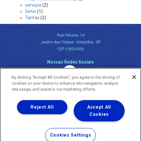
serviços
(2)
Setor
(1)
Tarifas
(2)
Rua Petunia, 14
Jardim das Tulipas - Holambra - SP
CEP 13825-000
Nossas Redes Sociais
By clicking “Accept All Cookies”, you agree to the storing of
cookies on your device to enhance site navigation, analyze
site usage, and assist in our marketing efforts.
Reject All
Accept All
Uma empresa
Copyright ® 2026 - Todos os Direitos Reservados.
Cookies
Nossa natureza movimenta a vida
Termos Gerais de Uso de Sites e Aplicativos
Cookies Settings
Política de Privacidade e Proteção de Dados