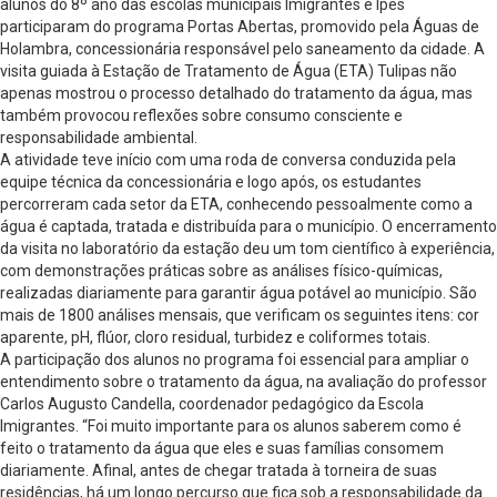
alunos do 8º ano das escolas municipais Imigrantes e Ipês
participaram do programa Portas Abertas, promovido pela Águas de
Holambra, concessionária responsável pelo saneamento da cidade. A
visita guiada à Estação de Tratamento de Água (ETA) Tulipas não
apenas mostrou o processo detalhado do tratamento da água, mas
também provocou reflexões sobre consumo consciente e
responsabilidade ambiental.
A atividade teve início com uma roda de conversa conduzida pela
equipe técnica da concessionária e logo após, os estudantes
percorreram cada setor da ETA, conhecendo pessoalmente como a
água é captada, tratada e distribuída para o município. O encerramento
da visita no laboratório da estação deu um tom científico à experiência,
com demonstrações práticas sobre as análises físico-químicas,
realizadas diariamente para garantir água potável ao município. São
mais de 1800 análises mensais, que verificam os seguintes itens: cor
aparente, pH, flúor, cloro residual, turbidez e coliformes totais.
A participação dos alunos no programa foi essencial para ampliar o
entendimento sobre o tratamento da água, na avaliação do professor
Carlos Augusto Candella, coordenador pedagógico da Escola
Imigrantes. “Foi muito importante para os alunos saberem como é
feito o tratamento da água que eles e suas famílias consomem
diariamente. Afinal, antes de chegar tratada à torneira de suas
residências, há um longo percurso que fica sob a responsabilidade da