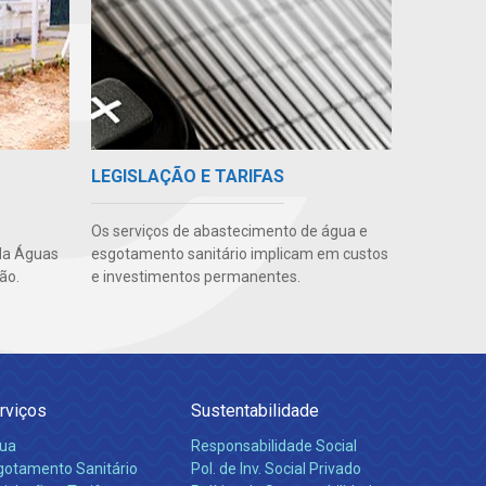
LEGISLAÇÃO E TARIFAS
Os serviços de abastecimento de água e
da Águas
esgotamento sanitário implicam em custos
ão.
e investimentos permanentes.
rviços
Sustentabilidade
ua
Responsabilidade Social
gotamento Sanitário
Pol. de Inv. Social Privado