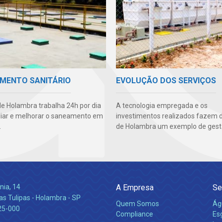
MENTO SANITÁRIO
EVOLUÇÃO DOS SERVIÇOS
e Holambra trabalha 24h por dia
A tecnologia empregada e os
iar e melhorar o saneamento em
investimentos realizados fazem 
.
de Holambra um exemplo de gest
nia, 14
A Empresa
Se
s Tulipas - Holambra - SP
Quem Somos
Ág
25-000
Compliance
Es