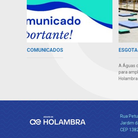
COMUNICADOS
ESGOTA
A Águas d
para ampl
Holambra
Rua Petu
Jardim da
CEP 138