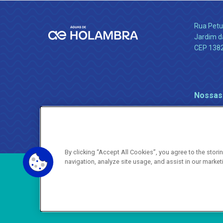
Rua Petu
Jardim da
CEP 138
Nossas
By clicking “Accept All Cookies”, you agree to the stor
navigation, analyze site usage, and assist in our market