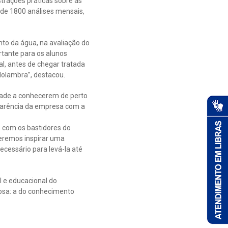
trações práticas sobre as
s de 1800 análises mensais,
nto da água, na avaliação do
rtante para os alunos
l, antes de chegar tratada
Holambra”, destacou.
idade a conhecerem de perto
parência da empresa com a
o com os bastidores do
eremos inspirar uma
cessário para levá-la até
 e educacional do
iosa: a do conhecimento