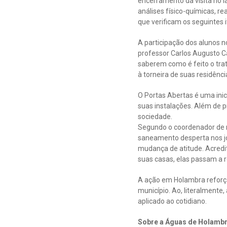
encerramento da visita no l
análises físico-químicas, r
que verificam os seguintes it
A participação dos alunos n
professor Carlos Augusto Ca
saberem como é feito o tra
à torneira de suas residênc
O Portas Abertas é uma ini
suas instalações. Além de 
sociedade.
Segundo o coordenador de re
saneamento desperta nos jo
mudança de atitude. Acredi
suas casas, elas passam a r
A ação em Holambra reforça
município. Ao, literalmente
aplicado ao cotidiano.
Sobre a Águas de Holamb