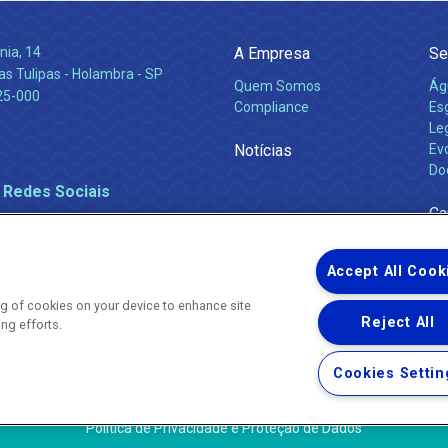
nia, 14
A Empresa
Se
s Tulipas - Holambra - SP
Quem Somos
Ág
25-000
Compliance
Es
Leg
Notícias
Ev
Do
 Redes Sociais
Ca
Accept All Cook
ing of cookies on your device to enhance site
Reject All
ing efforts.
Uma empresa
Copyright ® 2026 - Todos os Direitos Reservados.
Nossa natureza movimenta a vida
Cookies Settin
Termos Gerais de Uso de Sites e Aplicativos
Política de Privacidade e Proteção de Dados