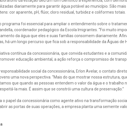
aboratório da estação deu um tom científico à experiência, com demons
ealizadas diariamente para garantir água potável ao município. São mai
ens: cor aparente, pH, flúor, cloro residual, turbidez e coliformes totais.
o programa foi essencial para ampliar o entendimento sobre o tratame
ndella, coordenador pedagógico da Escola Imigrantes. “Foi muito impo
tamento da água que eles e suas famílias consomem diariamente. Afina
ias, há um longo percurso que fica sob a responsabilidade da Águas de 
ciativa contínua da concessionária, que convida estudantes e a comun
promover educação ambiental, a ação reforça o compromisso de trans
sponsabilidade social da concessionária, Erlon Avelar, o contato diret
vens uma nova perspectiva. “Mais do que mostrar nossa estrutura, qu
tamos que quando as pessoas entendem o valor da água e o trabalho ne
espeitá-la mais. É assim que se constrói uma cultura de preservação.”
 o papel da concessionária como agente ativo na transformação social
, abrir as portas de suas operações, a empresa planta uma semente val
ra