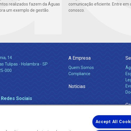
ntos realizados fazem da Águas
comunicação eficiente. Entre em 
ra um exemplo de gestão.
conosco.
nia, 14
A Empresa
Se
s Tulipas - Holambra - SP
Quem Somos
Ág
25-000
Compliance
Es
Leg
Notícias
Ev
Do
 Redes Sociais
Ca
Accept All Cook