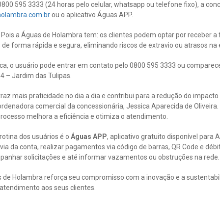
00 595 3333 (24 horas pelo celular, whatsapp ou telefone fixo), a con
olambra.com.br
ou o aplicativo Águas APP.
 Pois a Águas de Holambra tem: os clientes podem optar por receber a f
e forma rápida e segura, eliminando riscos de extravio ou atrasos na e
nica, o usuário pode entrar em contato pelo 0800 595 3333 ou comparec
14 – Jardim das Tulipas.
 traz mais praticidade no dia a dia e contribui para a redução do impact
ordenadora comercial da concessionária, Jessica Aparecida de Oliveira.
 processo melhora a eficiência e otimiza o atendimento.
 rotina dos usuários é o
Águas APP
, aplicativo gratuito disponível para 
via da conta, realizar pagamentos via código de barras, QR Code e débit
panhar solicitações e até informar vazamentos ou obstruções na rede.
as de Holambra reforça seu compromisso com a inovação e a sustentabi
atendimento aos seus clientes.