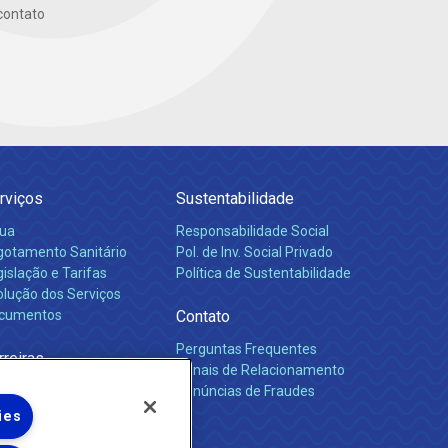
contato
rviços
Sustentabilidade
ua
Responsabilidade Social
gotamento Sanitário
Pol. de Inv. Social Privado
islação e Tarifas
Política de Sustentabilidade
olução dos Serviços
cumentos
Contato
Perguntas Frequentes
rreiras
Canais de Relacionamento
Denúncias de Fraudes
ies