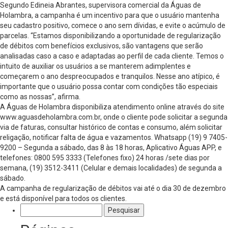
Segundo Edineia Abrantes, supervisora comercial da Águas de
Holambra, a campanha é um incentivo para que o usuário mantenha
seu cadastro positivo, comece o ano sem dívidas, e evite o acúmulo de
parcelas. “Estamos disponibilizando a oportunidade de regularização
de débitos com benefícios exclusivos, são vantagens que serão
analisadas caso a caso e adaptadas ao perfil de cada cliente. Temos o
intuito de auxiliar os usuários a se manterem adimplentes e
começarem o ano despreocupados e tranquilos. Nesse ano atípico, é
importante que o usuário possa contar com condições tão especiais
como as nossas”, afirma.
A Águas de Holambra disponibiliza atendimento online através do site
www.aguasdeholambra.com.br, onde o cliente pode solicitar a segunda
via de faturas, consultar histórico de contas e consumo, além solicitar
religação, notificar falta de água e vazamentos. Whatsapp (19) 9 7405-
9200 – Segunda a sábado, das 8 às 18 horas, Aplicativo Águas APP, e
telefones: 0800 595 3333 (Telefones fixo) 24 horas /sete dias por
semana, (19) 3512-3411 (Celular e demais localidades) de segunda a
sábado.
A campanha de regularização de débitos vai até o dia 30 de dezembro
e está disponível para todos os clientes.
Pesquisar
por: