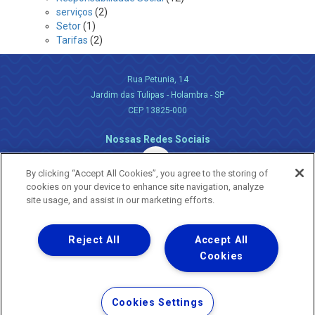
serviços
(2)
Setor
(1)
Tarifas
(2)
Rua Petunia, 14
Jardim das Tulipas - Holambra - SP
CEP 13825-000
Nossas Redes Sociais
By clicking “Accept All Cookies”, you agree to the storing of
cookies on your device to enhance site navigation, analyze
site usage, and assist in our marketing efforts.
Reject All
Accept All
Uma empresa
Copyright ® 2026 - Todos os Direitos Reservados.
Cookies
Nossa natureza movimenta a vida
Termos Gerais de Uso de Sites e Aplicativos
Cookies Settings
Política de Privacidade e Proteção de Dados