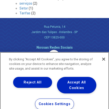
serviços
(2)
Setor
(1)
Tarifas
(2)
Rua Petunia, 14
Jardim das Tulipas - Holambra - SP
CEP 13825-000
Nossas Redes Sociais
By clicking “Accept All Cookies”, you agree to the storing of
cookies on your device to enhance site navigation, analyze
site usage, and assist in our marketing efforts.
Reject All
Accept All
Uma empresa
Copyright ® 2026 - Todos os Direitos Reservados.
Cookies
Nossa natureza movimenta a vida
Termos Gerais de Uso de Sites e Aplicativos
Cookies Settings
Política de Privacidade e Proteção de Dados