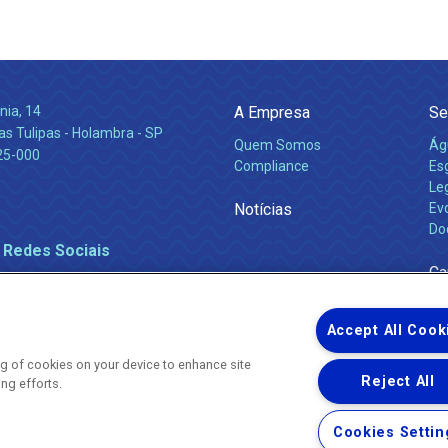
nia, 14
A Empresa
Se
s Tulipas - Holambra - SP
Quem Somos
Ág
25-000
Compliance
Es
Leg
Notícias
Ev
Do
 Redes Sociais
Ca
Accept All Cook
ing of cookies on your device to enhance site
Reject All
ing efforts.
Uma empresa
Copyright ® 2026 - Todos os Direitos Reservados.
Nossa natureza movimenta a vida
Cookies Settin