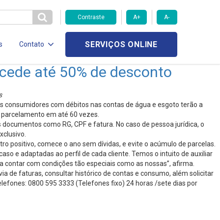
Contraste
A+
A-
SERVIÇOS ONLINE
s
Contato
cede até 50% de desconto
s
s consumidores com débitos nas contas de água e esgoto terão a
 e parcelamento em até 60 vezes.
s documentos como RG, CPF e fatura. No caso de pessoa jurídica, o
clusivo.
 positivo, comece o ano sem dívidas, e evite o acúmulo de parcelas.
so e adaptadas ao perfil de cada cliente. Temos o intuito de auxiliar
a contar com condições tão especiais como as nossas”, afirma.
 de faturas, consultar histórico de contas e consumo, além solicitar
lefones: 0800 595 3333 (Telefones fixo) 24 horas /sete dias por