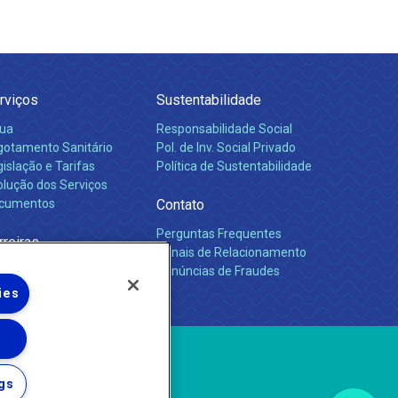
rviços
Sustentabilidade
ua
Responsabilidade Social
gotamento Sanitário
Pol. de Inv. Social Privado
islação e Tarifas
Política de Sustentabilidade
olução dos Serviços
cumentos
Contato
Perguntas Frequentes
rreiras
Canais de Relacionamento
Denúncias de Fraudes
ies
gs