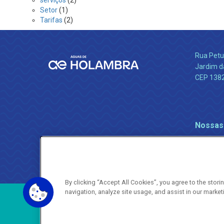
serviços
(2)
Setor
(1)
Tarifas
(2)
Rua Petu
Jardim da
CEP 138
Nossas
By clicking “Accept All Cookies”, you agree to the stor
navigation, analyze site usage, and assist in our market