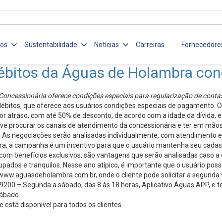
ços
Sustentabilidade
Notícias
Carreiras
Fornecedore
bitos da Águas de Holambra con
Concessionária oferece condições especiais para regularização de conta
bitos, que oferece aos usuários condições especiais de pagamento. O
por atraso, com até 50% de desconto, de acordo com a idade da dívida,
 deve procurar os canais de atendimento da concessionária e ter em mão
s negociações serão analisadas individualmente, com atendimento ex
, a campanha é um incentivo para que o usuário mantenha seu cadastro
om benefícios exclusivos, são vantagens que serão analisadas caso a ca
dos e tranquilos. Nesse ano atípico, é importante que o usuário poss
ww.aguasdeholambra.com.br, onde o cliente pode solicitar a segunda via
9200 – Segunda a sábado, das 8 às 18 horas, Aplicativo Águas APP, e te
sábado.
está disponível para todos os clientes.