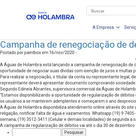
A Empresa
Servi
Campanha de renegociação de dé
Postado por paintbox em 16/nov/2020 -
A Águas de Holambra está lançando a campanha de renegociação de dé
oportunidade de negociar suas dívidas com isenção de juros e multas 
Para realizar a negociação, o titular da conta ou representante legal,
representante deverá apresentar documento comprovando sociedade. A
Segundo Edineia Abrantes, supervisora comercial da Águas de Holambra
“Estamos disponibilizando a oportunidade de regularização de débitos c
os usuários a se manterem adimplentes e começarem o ano despreocupa
A Águas de Holambra disponibiliza atendimento online através do site w
religação, notificar falta de água e vazamentos. Whatsapp (19) 9 7405-
semana, (19) 3512-3411 (Celular e demais localidades) de segunda a 
A campanha de regularização de débitos vai até o dia 30 de dezembro e 
Pesquisar