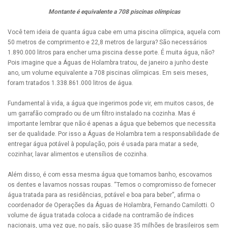
Montante é equivalente a 708 piscinas olímpicas
Você tem ideia de quanta água cabe em uma piscina olímpica, aquela com
50 metros de comprimento e 22,8 metros de largura? São necessários
1.890.000 litros para encher uma piscina desse porte. É muita água, não?
Pois imagine que a Águas de Holambra tratou, de janeiro a junho deste
ano, um volume equivalente a 708 piscinas olímpicas. Em seis meses,
foram tratados 1.338.861.000 litros de água.
Fundamental à vida, a água que ingerimos pode vir, em muitos casos, de
um garrafão comprado ou de um filtro instalado na cozinha. Mas é
importante lembrar que não é apenas a água que bebemos que necessita
ser de qualidade. Por isso a Águas de Holambra tem a responsabilidade de
entregar água potável à população, pois é usada para matar a sede,
cozinhar, lavar alimentos e utensílios de cozinha.
Além disso, é com essa mesma água que tomamos banho, escovamos
os dentes e lavamos nossas roupas. “Temos o compromisso de fornecer
água tratada para as residências, potável e boa para beber”, afirma o
coordenador de Operações da Águas de Holambra, Fernando Camilotti. O
volume de água tratada coloca a cidade na contramão de índices
nacionais, uma vez que, no país, são quase 35 milhões de brasileiros sem