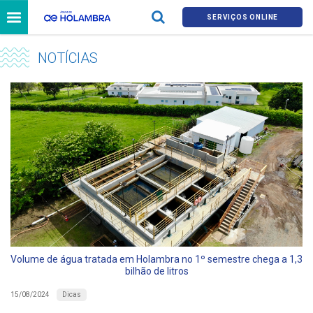
SERVIÇOS ONLINE
NOTÍCIAS
Volume de água tratada em Holambra no 1º semestre chega a 1,3
bilhão de litros
Dicas
15/08/2024