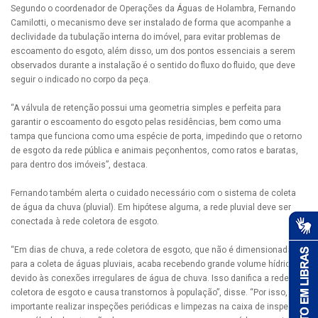
Segundo o coordenador de Operações da Águas de Holambra, Fernando
Camilotti, o mecanismo deve ser instalado de forma que acompanhe a
declividade da tubulação interna do imóvel, para evitar problemas de
escoamento do esgoto, além disso, um dos pontos essenciais a serem
observados durante a instalação é o sentido do fluxo do fluido, que deve
seguir o indicado no corpo da peça.
“A válvula de retenção possui uma geometria simples e perfeita para
garantir o escoamento do esgoto pelas residências, bem como uma
tampa que funciona como uma espécie de porta, impedindo que o retorno
de esgoto da rede pública e animais peçonhentos, como ratos e baratas,
para dentro dos imóveis”, destaca.
Fernando também alerta o cuidado necessário com o sistema de coleta
de água da chuva (pluvial). Em hipótese alguma, a rede pluvial deve ser
conectada à rede coletora de esgoto.
“Em dias de chuva, a rede coletora de esgoto, que não é dimensionada
para a coleta de águas pluviais, acaba recebendo grande volume hídrico
devido às conexões irregulares de água de chuva. Isso danifica a rede
coletora de esgoto e causa transtornos à população”, disse. “Por isso, é
importante realizar inspeções periódicas e limpezas na caixa de inspeção