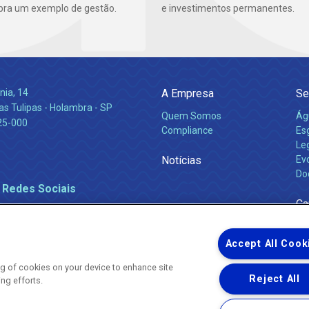
ra um exemplo de gestão.
e investimentos permanentes.
nia, 14
A Empresa
Se
s Tulipas - Holambra - SP
Quem Somos
Ág
25-000
Compliance
Es
Leg
Notícias
Ev
Do
 Redes Sociais
Ca
Accept All Cook
ing of cookies on your device to enhance site
Reject All
ing efforts.
Uma empresa
Copyright ® 2026 - Todos os Direitos Reservados.