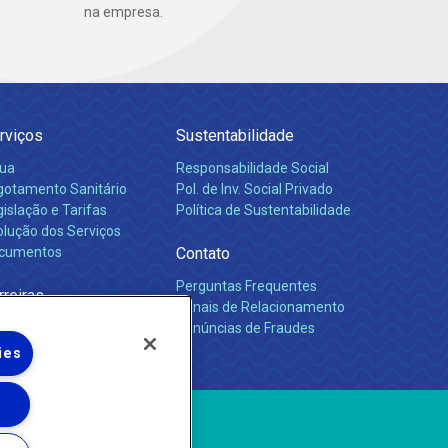
na empresa.
rviços
Sustentabilidade
ua
Responsabilidade Social
gotamento Sanitário
Pol. de Inv. Social Privado
islação e Tarifas
Política de Sustentabilidade
olução dos Serviços
cumentos
Contato
Perguntas Frequentes
rreiras
Canais de Relacionamento
Denúncias de Fraudes
ies