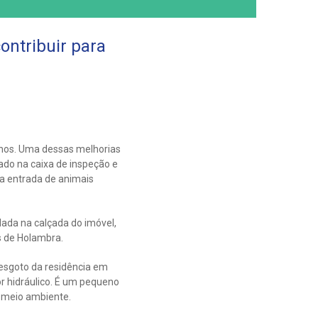
ontribuir para
rnos. Uma dessas melhorias
lado na caixa de inspeção e
 a entrada de animais
lada na calçada do imóvel,
s de Holambra.
 esgoto da residência em
r hidráulico. É um pequeno
o meio ambiente.