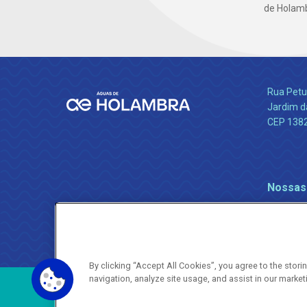
de Holamb
Rua Petu
Jardim da
CEP 138
Nossas
By clicking “Accept All Cookies”, you agree to the stor
navigation, analyze site usage, and assist in our market