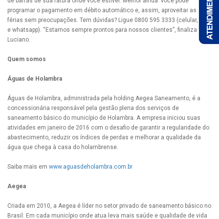
de barras de sua fatura onde você estiver. Melhor ainda: você pode
programar o pagamento em débito automático e, assim, aproveitar as
férias sem preocupações. Tem dúvidas? Ligue 0800 595 3333 (celular, fixo
e whatsapp). “Estamos sempre prontos para nossos clientes”, finaliza
Luciano.
Quem somos
Águas de Holambra
Águas de Holambra, administrada pela holding Aegea Saneamento, é a
concessionária responsável pela gestão plena dos serviços de
saneamento básico do município de Holambra. A empresa iniciou suas
atividades em janeiro de 2016 com o desafio de garantir a regularidade do
abastecimento, reduzir os índices de perdas e melhorar a qualidade da
água que chega à casa do holambrense.
Saiba mais em
www.aguasdeholambra.com.br
Aegea
Criada em 2010, a Aegea é líder no setor privado de saneamento básico no
Brasil. Em cada município onde atua leva mais saúde e qualidade de vida