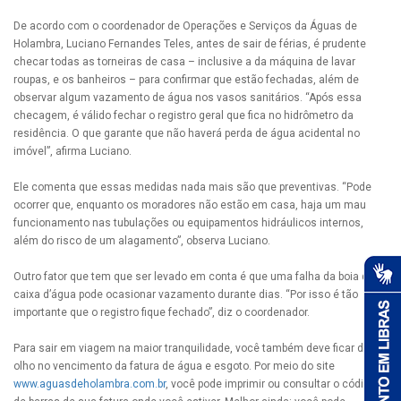
De acordo com o coordenador de Operações e Serviços da Águas de
Holambra, Luciano Fernandes Teles, antes de sair de férias, é prudente
checar todas as torneiras de casa – inclusive a da máquina de lavar
roupas, e os banheiros – para confirmar que estão fechadas, além de
observar algum vazamento de água nos vasos sanitários. “Após essa
checagem, é válido fechar o registro geral que fica no hidrômetro da
residência. O que garante que não haverá perda de água acidental no
imóvel”, afirma Luciano.
Ele comenta que essas medidas nada mais são que preventivas. “Pode
ocorrer que, enquanto os moradores não estão em casa, haja um mau
funcionamento nas tubulações ou equipamentos hidráulicos internos,
além do risco de um alagamento”, observa Luciano.
Outro fator que tem que ser levado em conta é que uma falha da boia da
caixa d’água pode ocasionar vazamento durante dias. “Por isso é tão
importante que o registro fique fechado”, diz o coordenador.
Para sair em viagem na maior tranquilidade, você também deve ficar de
olho no vencimento da fatura de água e esgoto. Por meio do site
www.aguasdeholambra.com.br
, você pode imprimir ou consultar o código