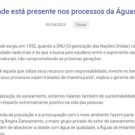
ade está presente nos processos da Águ
Dicas
05/04/2023
dade surgiu em 1992, quando a ONU (Organização das Nações Unidas) co
lidade nada mais é do que a busca pelo equilíbrio entre o suprimento 
 naturais, não comprometendo as próximas gerações.
 aquela que utiliza seus recursos com responsabilidade, investe no be
 seus processos sejam tratados de maneira justa”, explica o gerente 
lização do saneamento, estamos falando também de sustentabilidade, 
 impacto extremamente positivo na vida das pessoas.
e vida da população e a preocupação com o meio ambiente fazem part
ng Aegea Saneamento, o maior grupo privado do setor de saneamento d
Além de abastecer a cidade com água de qualidade, a Águas de Holambra
io.