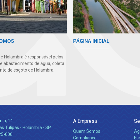
PÁGINA INICIAL
SOMOS
e Holambra é responsável pelos
de abastecimento de água, coleta
nto de esgoto de Holambra.
nia, 14
A Empresa
Se
s Tulipas - Holambra - SP
Quem Somos
Ág
25-000
Compliance
Es