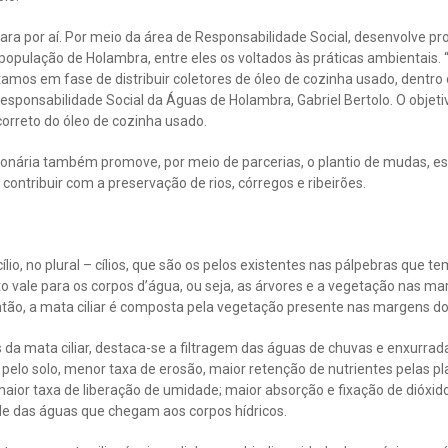
ra por aí. Por meio da área de Responsabilidade Social, desenvolve p
população de Holambra, entre eles os voltados às práticas ambientais
stamos em fase de distribuir coletores de óleo de cozinha usado, dentr
Responsabilidade Social da Águas de Holambra, Gabriel Bertolo. O objeti
orreto do óleo de cozinha usado.
ionária também promove, por meio de parcerias, o plantio de mudas, e
 contribuir com a preservação de rios, córregos e ribeirões.
 cílio, no plural – cílios, que são os pelos existentes nas pálpebras que
 vale para os corpos d’água, ou seja, as árvores e a vegetação nas m
tão, a mata ciliar é composta pela vegetação presente nas margens dos
da mata ciliar, destaca-se a filtragem das águas de chuvas e enxurra
 pelo solo, menor taxa de erosão, maior retenção de nutrientes pelas p
 maior taxa de liberação de umidade; maior absorção e fixação de dióx
de das águas que chegam aos corpos hídricos.