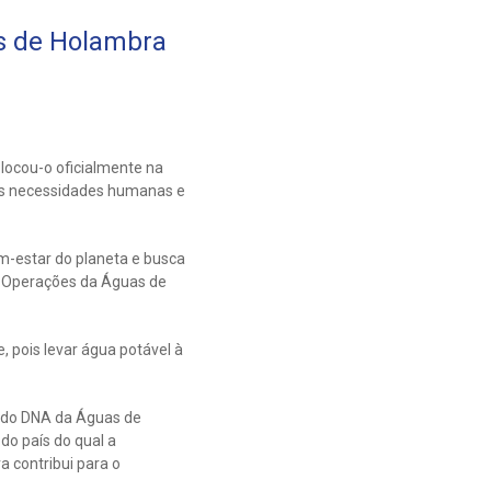
as de Holambra
locou-o oficialmente na
das necessidades humanas e
m-estar do planeta e busca
de Operações da Águas de
pois levar água potável à
e do DNA da Águas de
o país do qual a
 contribui para o