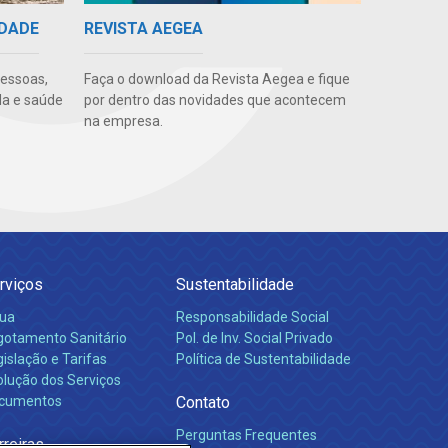
IDADE
REVISTA AEGEA
pessoas,
Faça o download da Revista Aegea e fique
da e saúde
por dentro das novidades que acontecem
na empresa.
rviços
Sustentabilidade
ua
Responsabilidade Social
gotamento Sanitário
Pol. de Inv. Social Privado
islação e Tarifas
Política de Sustentabilidade
olução dos Serviços
cumentos
Contato
Perguntas Frequentes
rreiras