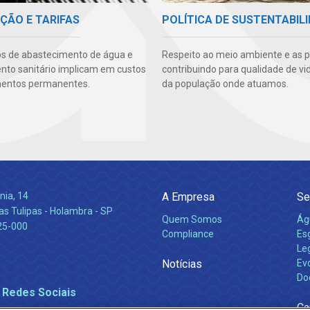
ÇÃO E TARIFAS
POLÍTICA DE SUSTENTABIL
os de abastecimento de água e
Respeito ao meio ambiente e as 
to sanitário implicam em custos
contribuindo para qualidade de vi
mentos permanentes.
da população onde atuamos.
nia, 14
A Empresa
Se
s Tulipas - Holambra - SP
Quem Somos
Ág
25-000
Compliance
Es
Leg
Notícias
Ev
Do
 Redes Sociais
Ca