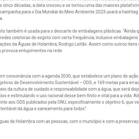
s cinco décadas, a data cresceu e se tornou uma das maiores plataform
A campanha para o Dia Mundial do Meio Ambiente 2023 usará a hashtag 
a.
goto também é usada para o descarte de embalagens plásticas. “Aind
redes coletoras de esgoto com certa frequência, inclusive embalagens 
ções da Águas de Holambra, Rodrigo Leitão. Assim como outros itens
ém provoca entupimentos na rede.
em consonância com a agenda 2030, que estabelece um plano de ação p
bjetivos de Desenvolvimento Sustentável – ODS, e 169 metas para erra
meio da cultura de cuidado e responsabilidade com a água, que será dis
os e estimulando o uso racional desse bem finito e vital para a vida. Al
te aos ODS publicados pela ONU, especificamente o objetivo 6, que ve
ustentável da água e saneamento para todos”.
guas de Holambra com as pessoas, com o município e com a preservaç