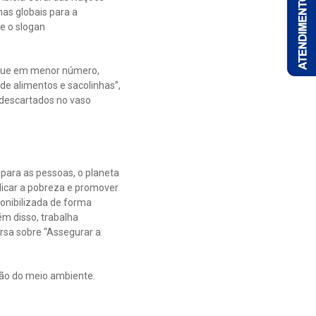
as globais para a
e o slogan
a que em menor número,
de alimentos e sacolinhas”,
 descartados no vaso
ara as pessoas, o planeta
dicar a pobreza e promover
ponibilizada de forma
ém disso, trabalha
rsa sobre “Assegurar a
ão do meio ambiente.