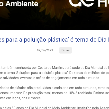
es para a poluição plástica’ é tema do Dia
Dicas
02/06/2023
re, também conhecida por Costa do Marfim, será sede do Dia Mundial d
m o tema ‘Soluções para a poluição plástica’. Dezenas de milhões de p
e atividades, eventos e ações de engajamento em todo o mundo.
eladas de plástico são produzidas a cada ano em todo o mundo, e metad
penas uma vez. Da produção total, menos de 10% é reciclado. Estima-se
te em lagos, rios e mares.
pelos 50 anos do Dia Mundial do Meio Ambiente, instituído pela Asse