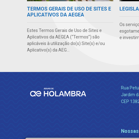
TERMOS GERAIS DE USO DE SITES E
LEGISLA
APLICATIVOS DA AEGEA
Os serviç
Estes Termos Gerais de Uso de Sites e
esgotamen
Aplicativos da AEGEA (“Termos”) são
e investi
aplicáveis à utilização do(s) Site(s) e/ou
Aplicativo(s) da AEG...
Rua Petu
Jardim da
CEP 138
Nossas