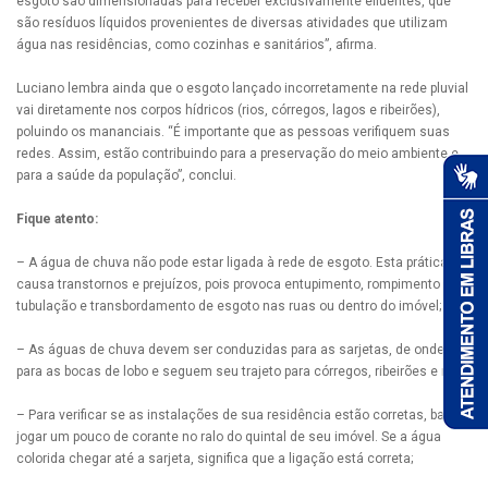
esgoto são dimensionadas para receber exclusivamente efluentes, que
são resíduos líquidos provenientes de diversas atividades que utilizam
água nas residências, como cozinhas e sanitários”, afirma.
Luciano lembra ainda que o esgoto lançado incorretamente na rede pluvial
vai diretamente nos corpos hídricos (rios, córregos, lagos e ribeirões),
poluindo os mananciais. “É importante que as pessoas verifiquem suas
redes. Assim, estão contribuindo para a preservação do meio ambiente e
para a saúde da população”, conclui.
Fique atento:
– A água de chuva não pode estar ligada à rede de esgoto. Esta prática
causa transtornos e prejuízos, pois provoca entupimento, rompimento de
tubulação e transbordamento de esgoto nas ruas ou dentro do imóvel;
– As águas de chuva devem ser conduzidas para as sarjetas, de onde vão
para as bocas de lobo e seguem seu trajeto para córregos, ribeirões e rios;
– Para verificar se as instalações de sua residência estão corretas, basta
jogar um pouco de corante no ralo do quintal de seu imóvel. Se a água
colorida chegar até a sarjeta, significa que a ligação está correta;