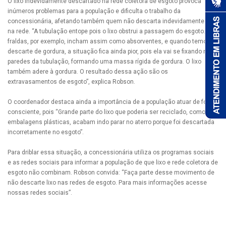
O lixo indevidamente descartado na rede coletora de esgoto provoca
inúmeros problemas para a população e dificulta o trabalho da
concessionária, afetando também quem não descarta indevidamente lixo
na rede. “A tubulação entope pois o lixo obstrui a passagem do esgoto. As
fraldas, por exemplo, incham assim como absorventes, e quando temos o
descarte de gordura, a situação fica ainda pior, pois ela vai se fixando nas
paredes da tubulação, formando uma massa rígida de gordura. O lixo
também adere à gordura. O resultado dessa ação são os
extravasamentos de esgoto”, explica Robson.
O coordenador destaca ainda a importância de a população atuar de forma
consciente, pois “Grande parte do lixo que poderia ser reciclado, como
embalagens plásticas, acabam indo parar no aterro porque foi descartada
incorretamente no esgoto”.
Para driblar essa situação, a concessionária utiliza os programas sociais
e as redes sociais para informar a população de que lixo e rede coletora de
esgoto não combinam. Robson convida: “Faça parte desse movimento de
não descarte lixo nas redes de esgoto. Para mais informações acesse
nossas redes sociais”.