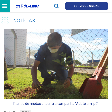
SERVIÇOS ONLINE
NOTÍCIAS
Plantio de mudas encerra a campanha “Adote um ipê”