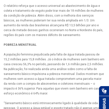
O relatório reforça que o acesso universal ao abastecimento de água e
coleta e tratamento de esgoto pode tirar mais de 18 milhões de mulheres
da condição de pobreza. Além disso, com a melhoria dos serviços
básicos, as mulheres poderiam ter sua renda ampliada em 1/3. Um
aumento da renda das brasileiras alcançaria R$ 13,5 bilhões por ano e
cerca de metade desses ganhos ocorreriam no Norte e Nordeste do país,
regiões do país com os maiores déficits de saneamento.
POBREZA MENSTRUAL
A população feminina prejudicada pela falta de água tratada passou de
15,2 milhões para 15,8 milhões. Já o índice de mulheres sem banheiro em
casa cresceu 56,3% no período, passando de 1,6 milhão para 2,5 milhões.
Na publicação, foi realizada ainda uma análise sobre como a falta de
saneamento básico impulsiona a pobreza menstrual. Dados mostram que
mulheres sem acesso a água tratada comprometem uma parcela maior
da renda com a compra de absorventes e coletores menstruais – o
impacto é 36% superior. Para aquelas que vivem sem banheiro em casa, o
esforço econômico é 64% maior.
“Saneamento básico está intrinsecamente ligado à qualidade de vida das
pessoas. O acesso a água potável e esgoto tratado não é apenas uma