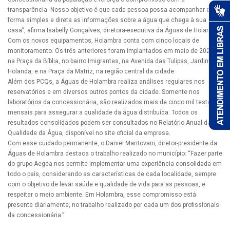
transparência. Nosso objetivo é que cada pessoa possa acompanhar de
forma simples e direta as informações sobre a água que chega à sua
casa”, afirma Isabelly Gonçalves, diretora-executiva da Águas de Holambra.
Com os novos equipamentos, Holambra conta com cinco locais de
monitoramento. Os três anteriores foram implantados em maio de 2025,
na Praça da Bíblia, no bairro Imigrantes, na Avenida das Tulipas, Jardim
Holanda, e na Praça da Matriz, na região central da cidade.
Além dos PCQs, a Águas de Holambra realiza análises regulares nos
reservatórios e em diversos outros pontos da cidade. Somente nos
laboratórios da concessionária, são realizados mais de cinco mil testes
mensais para assegurar a qualidade da água distribuída. Todos os
resultados consolidados podem ser consultados no Relatório Anual da
Qualidade da Água, disponível no site oficial da empresa.
Com esse cuidado permanente, o Daniel Mantovani, diretor-presidente da
Águas de Holambra destaca o trabalho realizado no município: “Fazer parte
do grupo Aegea nos permite implementar uma experiência consolidada em
todo o país, considerando as características de cada localidade, sempre
com o objetivo de levar saúde e qualidade de vida para as pessoas, e
respeitar o meio ambiente. Em Holambra, esse compromisso está
presente diariamente, no trabalho realizado por cada um dos profissionais
da concessionária.”