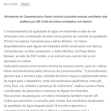
Dicas
06/11/2025
Moradores do Camanducaia e Santo Antônio já podem acessar resultados das
análises por QR Code em totens instalados nos bairros
O monitoramento da qualidade da água em Holambra acaba de ser
reforçado com a instalação de dois novos pontos de controle de qualidade
(PCQs) nos bairros Camanducaia e Santo Antônio. Os totens
disponibilizados pela Águas de Holambra estão localizados nos bairros
Camanducaia, na Rua Laranjeiras, e Santo Antônio, na Praça Maria
Moraes, ao lado do PSF Fundão, e se somam aos outros três já em
operação na cidade.
Cada ponto possui uma torneira interna de acesso restrito, para as coletas
feitas exclusivamente pelos técnicos da concessionária. “O procedimento
garante que a amostra seja coletada de forma segura e padronizada antes
de seguir para o laboratório, onde são analisados parâmetros como pH,
cloro, flúor, cor, turbidez e presença de coliformes”, explica Luciano Paiva,
coordenador de operações e serviços da Águas de Holambra.
Para acesso da população, os totens instalados também trazem QR
Codes que permitem a consulta, pelo celular, dos resultados atualizados
da qualidade da água daquele ponto.“A iniciativa aproxima a
concessionária da população e reforça o compromisso com a