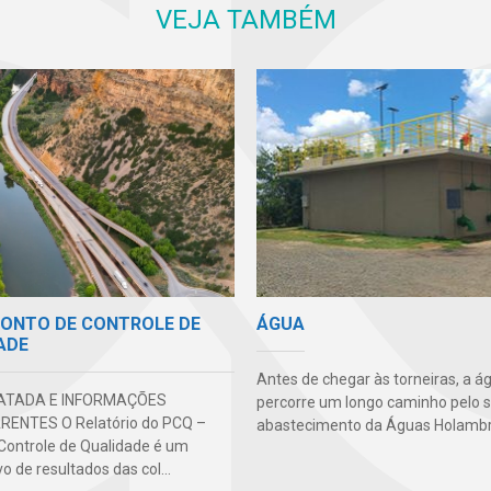
VEJA TAMBÉM
PONTO DE CONTROLE DE
ÁGUA
ADE
Antes de chegar às torneiras, a á
ATADA E INFORMAÇÕES
percorre um longo caminho pelo 
ENTES O Relatório do PCQ –
abastecimento da Águas Holambr
Controle de Qualidade é um
o de resultados das col...