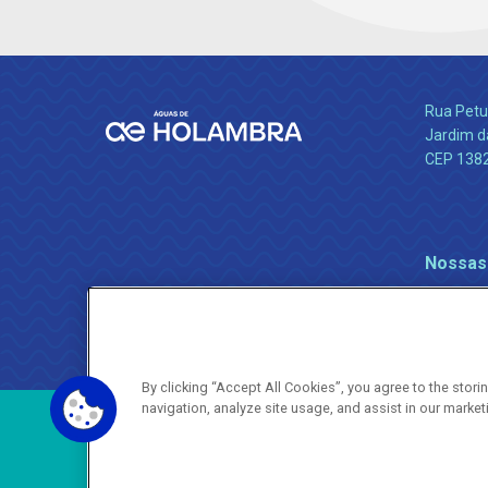
Rua Petu
Jardim da
CEP 138
Nossas
By clicking “Accept All Cookies”, you agree to the stor
navigation, analyze site usage, and assist in our market