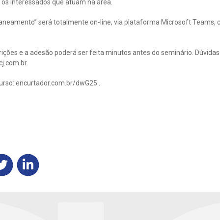
s os interessados que atuam na área.
aneamento” será totalmente on-line, via plataforma Microsoft Teams, c
rições e a adesão poderá ser feita minutos antes do seminário. Dúvi
j.com.br
.
curso: encurtador.com.br/dwG25 .