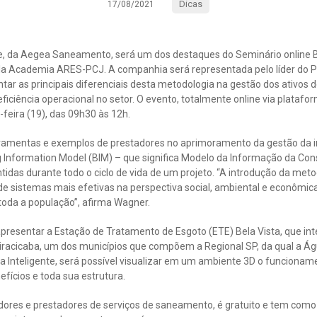
Dicas
17/08/2021
te, da Aegea Saneamento, será um dos destaques do Seminário online B
a Academia ARES-PCJ. A companhia será representada pelo líder do P
tar as principais diferenciais desta metodologia na gestão dos ativos d
iciência operacional no setor. O evento, totalmente online via plataf
feira (19), das 09h30 às 12h.
rramentas e exemplos de prestadores no aprimoramento da gestão da in
g Information Model (BIM) – que significa Modelo da Informação da Co
das durante todo o ciclo de vida de um projeto. “A introdução da meto
e sistemas mais efetivas na perspectiva social, ambiental e econômic
toda a população”, afirma Wagner.
apresentar a Estação de Tratamento de Esgoto (ETE) Bela Vista, que in
iracicaba, um dos municípios que compõem a Regional SP, da qual a Ág
ra Inteligente, será possível visualizar em um ambiente 3D o funciona
fícios e toda sua estrutura.
idores e prestadores de serviços de saneamento, é gratuito e tem como