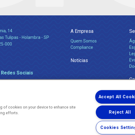
nia, 14
A Empresa
Se
s Tulipas - Holambra - SP
Quem Somos
Ág
25-000
Compliance
Es
Leg
Notícias
Ev
Do
 Redes Sociais
Ca
Accept All Cook
ing of cookies on your device to enhance site
Reject All
ing efforts.
Uma empresa
Copyright ® 2026 - Todos os Direitos Reservados.
Nossa natureza movimenta a vida
Cookies Settin