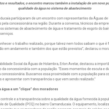
tos e resultados, o encontro marcou também a instalação de um novo 
qualidade da água no sistema de abastecimento
ducaia participaram de um encontro com representantes da Águas d
as pela concessionária na região. Durante a conversa, técnicos da emp
s sistemas de abastecimento de água e tratamento de esgoto do bair
serviços.
nhecer o trabalho realizado, porque talvez nem todos saibam o que é 
stão em andamento e também dos que estão previstos”, declarou o mor
ilidade Social da Águas de Holambra, Erlon Avelar, destacou a importâ
 da concessionária com a população. “Esses momentos de escuta e di
a concessionária. Buscamos essa proximidade com a população para
es e apresentar com transparência o que vem sendo realizado.”
a água a um “clique” dos moradores
 controle e a transparência sobre a qualidade da água fornecida à pop
le de Qualidade (PCQ) no bairro Camanducaia. O equipamento, localiza