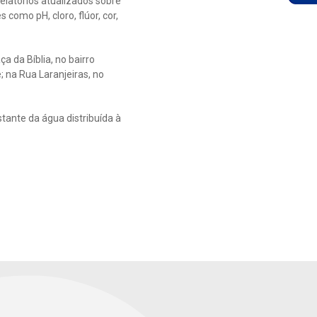
elatórios atualizados sobre
omo pH, cloro, flúor, cor,
 da Bíblia, no bairro
; na Rua Laranjeiras, no
tante da água distribuída à