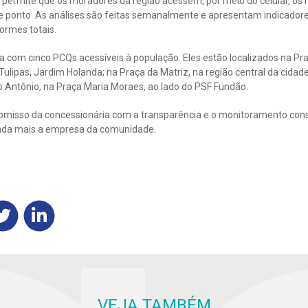
ermite que os moradores da região acessem, por meio do celular, os r
 ponto. As análises são feitas semanalmente e apresentam indicadores c
formes totais.
com cinco PCQs acessíveis à população. Eles estão localizados na Praça
ulipas, Jardim Holanda; na Praça da Matriz, na região central da cidade
 Antônio, na Praça Maria Moraes, ao lado do PSF Fundão.
romisso da concessionária com a transparência e o monitoramento cons
nda mais a empresa da comunidade.
VEJA TAMBÉM