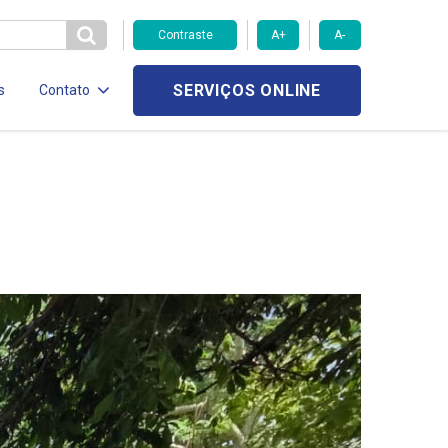
Contraste
A+
A-
SERVIÇOS ONLINE
s
Contato