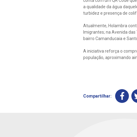
conta com um QR Code que p
a qualidade da água daquele
turbidez e presença de coli
Atualmente, Holambra conta 
Imigrantes; na Avenida das T
bairro Camanducaia e Santo
A iniciativa reforça o comp
população, aproximando ai
Compartilhar: