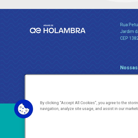
Rua Petu
Jardim da
CEP 138
Nossas
By clicking “Accept All Cookies”, you agree to the stor
navigation, analyze site usage, and assist in our market