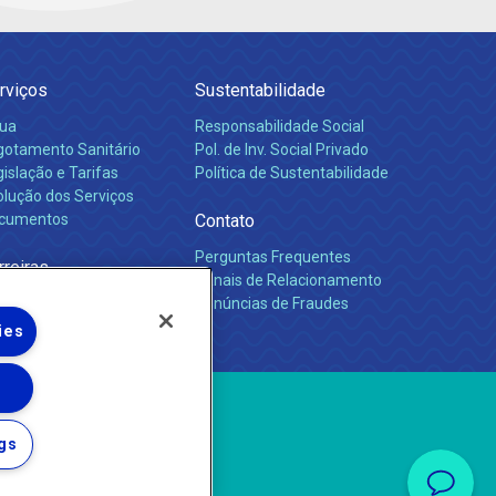
rviços
Sustentabilidade
ua
Responsabilidade Social
gotamento Sanitário
Pol. de Inv. Social Privado
islação e Tarifas
Política de Sustentabilidade
olução dos Serviços
cumentos
Contato
Perguntas Frequentes
rreiras
Canais de Relacionamento
Denúncias de Fraudes
ies
gs