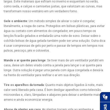
largas. Evite materiais que esfriam no inverno e esquentam no verão,
como seda, e calças e camisetas justas, que valorizam as curvas, mas
transformam nosso vestiário em um verdadeiro forno.
Gele o ambiente:
Um método simples de aliviar o calor é congelar,
literalmente, a roupa de cama. Protegidos em bolsas plásticas, para evitar
água ou contato com alimentos do congelador, em pouco tempo os
lençóis ficarão gelados e embalarão uma noite de sono. Deixar sobre o
colchão bolsas de água gelada também pode ser uma solução. Outra dica
é usar compressas de gelo por perto e passar de tempos em tempos nos
pulsos, pescoço, pés e cotovelos.
Mande o ar quente para longe
: Se tiver mais de um ventilador portátil em
casa, deixe um deles virado contra a janela para lançar o ar quente para
longe. Outra solução é pegar uma panela com água congelada e deixá-la
na frente do ventilador para resfriar o ar em sua direção.
Tire os aparelhos da tomada:
Quanto mais objetos ligados à noite, mais
calor será liberado pela casa. É bom desligar aparelhos como televisão,
microondas e, claro, lâmpadas e abajures para deixar o ambiente mais
ameno e ainda economizar energia.
Abuse de plantas em casa
: As plantas trazem vida ao ambiente e