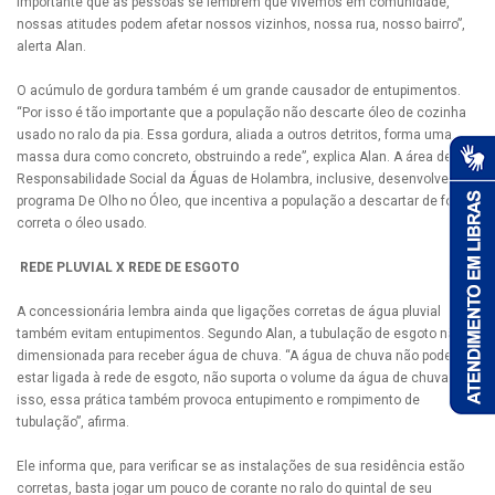
importante que as pessoas se lembrem que vivemos em comunidade,
nossas atitudes podem afetar nossos vizinhos, nossa rua, nosso bairro”,
alerta Alan.
O acúmulo de gordura também é um grande causador de entupimentos.
“Por isso é tão importante que a população não descarte óleo de cozinha
usado no ralo da pia. Essa gordura, aliada a outros detritos, forma uma
massa dura como concreto, obstruindo a rede”, explica Alan. A área de
Responsabilidade Social da Águas de Holambra, inclusive, desenvolve o
programa De Olho no Óleo, que incentiva a população a descartar de forma
correta o óleo usado.
REDE PLUVIAL X REDE DE ESGOTO
A concessionária lembra ainda que ligações corretas de água pluvial
também evitam entupimentos. Segundo Alan, a tubulação de esgoto não é
dimensionada para receber água de chuva. “A água de chuva não pode
estar ligada à rede de esgoto, não suporta o volume da água de chuva. Por
isso, essa prática também provoca entupimento e rompimento de
tubulação”, afirma.
Ele informa que, para verificar se as instalações de sua residência estão
corretas, basta jogar um pouco de corante no ralo do quintal de seu