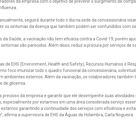
oradores da empresa com o objetivo de prevenir o surgimento de compl
nfluenza.
da anualmente, seguirá durante todo o dia na sede da concessionária vis
duzir os sintomas da doença que também podem ser confundidos com os
 da Saúde, a vacinação não tem eficácia contra a Covid-19, porém ajud
 sintomas são parecidos. Além disso, reduz a procura por serviços de 
eas de EHS (Environment, Health and Safety), Recursos Humanos e Resp
mo foco imunizar todo o quadro funcional da concessionária, sobretudo
m ambientes externos. Além da vacinação, os colaboradores também ti
e de glicemia.
s precioso da empresa e garantir que ele desempenhe suas atividades
o, especialmente por estarmos em uma área considerada serviço essenc
estamos garantindo a continuidade dos serviços com eficiência e evita
o”, afirma a supervisora de EHS da Águas de Holambra, Carla Nogueira.