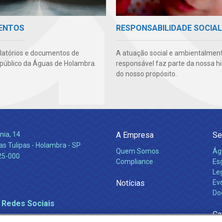
ENTOS
RESPONSABILIDADE SOCIAL
latórios e documentos de
A atuação social e ambientalmen
 público da Águas de Holambra.
responsável faz parte da nossa hi
do nosso propósito.
nia, 14
A Empresa
Se
s Tulipas - Holambra - SP
Quem Somos
Ág
25-000
Compliance
Es
Leg
Notícias
Ev
Do
 Redes Sociais
Ca