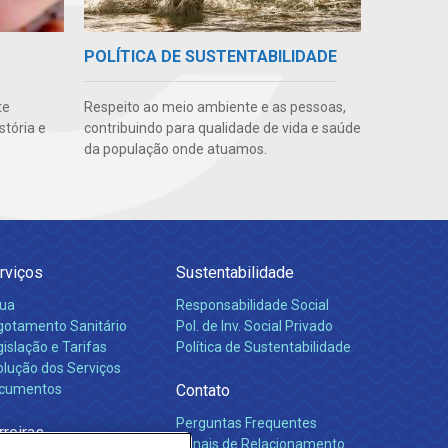
POLÍTICA DE SUSTENTABILIDADE
te
Respeito ao meio ambiente e as pessoas,
stória e
contribuindo para qualidade de vida e saúde
da população onde atuamos.
rviços
Sustentabilidade
ua
Responsabilidade Social
gotamento Sanitário
Pol. de Inv. Social Privado
islação e Tarifas
Política de Sustentabilidade
olução dos Serviços
cumentos
Contato
Perguntas Frequentes
rreiras
Canais de Relacionamento