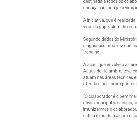
destinada a todos os colab
doença causada pelo vírus i
A iniciativa, que é realiza
vírus da gripe, além de re
Segundo dados do Ministério
diagnóstico uma vez que os
trabalho.
A ação, que envolveu as ár
Águas de Holambra, teve co
atuam nas áreas técnicas e
aferida e passaram por test
“O colaborador é o bem mai
nossa principal preocupaçã
imunizarmos o colaborador, 
esteja exposto a algum risc