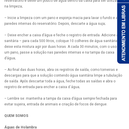
reservatório e deixe um pouco de água dentro da caixa para ser utilizada
na limpeza;
– Inicie a limpeza com um pano e esponja macia para lavar o fundo e as
paredes internas do reservatório. Depois, descarte a água suja;
– Deixe encher a caixa d’água e feche o registro de entrada. Adicione água
sanitária – para cada 500 litros, coloque 10 colheres de água sanitária e
deixe esta mistura agir por duas horas. A cada 30 minutos, com o uso de
um pano, passe a solução nas paredes internas e na tampa da caixa
d’água;
– Ao final das duas horas, abra os registros de saída, como torneiras e
descargas para que a solução contendo água sanitária limpe a tubulação
de saída. Após descartar toda a água, feche todas as saídas e abra o
registro de entrada para encher a caixa d´água;
– Lembre se: mantenha a tampa da caixa d’água sempre fechada para
evitar sujeira, entrada de animais e criação de focos de dengue.
QUEM SOMOS
Águas de Holambra