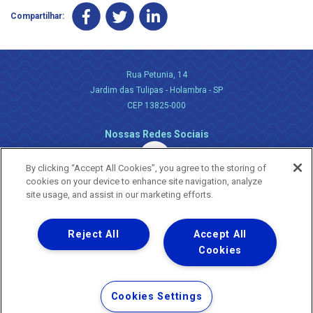
Compartilhar:
Rua Petunia, 14
Jardim das Tulipas - Holambra - SP
CEP 13825-000
Nossas Redes Sociais
By clicking “Accept All Cookies”, you agree to the storing of
cookies on your device to enhance site navigation, analyze
site usage, and assist in our marketing efforts.
Reject All
Accept All
Uma empresa
Copyright ® 2026 - Todos os Direitos Reservados.
Cookies
Nossa natureza movimenta a vida
Termos Gerais de Uso de Sites e Aplicativos
Cookies Settings
Política de Privacidade e Proteção de Dados