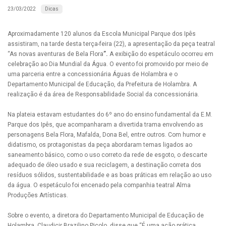
Dicas
23/03/2022
Aproximadamente 120 alunos da Escola Municipal Parque dos Ipês
assistiram, na tarde desta terça-feira (22), a apresentação da peça teatral
“As novas aventuras de Bela Flora
”.
A exibição do espetáculo ocorreu em
celebração ao Dia Mundial da Água. O evento foi promovido por meio de
uma parceria entre a concessionária Águas de Holambra e o
Departamento Municipal de Educação, da Prefeitura de Holambra. A
realização é da área de Responsabilidade Social da concessionária.
Na plateia estavam estudantes do 6º ano do ensino fundamental da E.M.
Parque dos Ipês, que acompanharam a divertida trama envolvendo as
personagens Bela Flora, Mafalda, Dona Bel, entre outros. Com humor e
didatismo, os protagonistas da peça abordaram temas ligados ao
saneamento básico, como o uso correto da rede de esgoto, o descarte
adequado de óleo usado e sua reciclagem, a destinação correta dos
resíduos sólidos, sustentabilidade e as boas práticas em relação ao uso
da água. O espetáculo foi encenado pela companhia teatral Alma
Produções Artísticas.
Sobre o evento, a diretora do Departamento Municipal de Educação de
Holambra, Claudicir Brazilino Picolo, disse que “É uma ação prática,