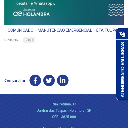
COMUNICADO – MANUTENÇÃO EMERGENCIAL – ETA TULIPAS
Dicas
07/07/2023
Compartilhar:
Rua Petunia, 14
Jardim das Tulipas - Holambra - SP
CEP 13825-000