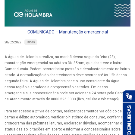
COMUNICADO – Manutenção emergencial
Dicas
28/02/2022
A Águas de Holambra realiza, na manhã dessa segunda-feira (28),
manutenção emergencial na adutora DN 85mm, que abastece o bairro
Camanducaia. Podem ocorrer baixa pressão e desabastecimento no bairro
citado. A normalização do abastecimento deve ocorrer até às 12h dessa
segunda-feira. A Águas de Holambra pede o uso consciente da água
nessa região e agradece a compreensão de todos. Em casos
emergenciais, a concessionária pode ser acionada 24 horas pela Central
de Atendimento através do 0800 595 3333 (fixo, celular e Whatsapp).
Para ter acesso a 2ª via de contas, realizar pagamentos via código de
barras e débito automático, verificar o histórico de consumo, conferir o
cronograma das próximas leituras, esclarecer dúvidas, acompanhar os
status das solicitações em aberto e informar a concessionária sobre