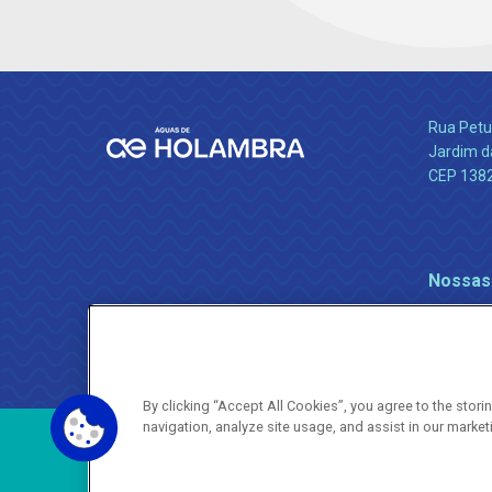
Rua Petu
Jardim da
CEP 138
Nossas
By clicking “Accept All Cookies”, you agree to the stor
navigation, analyze site usage, and assist in our market