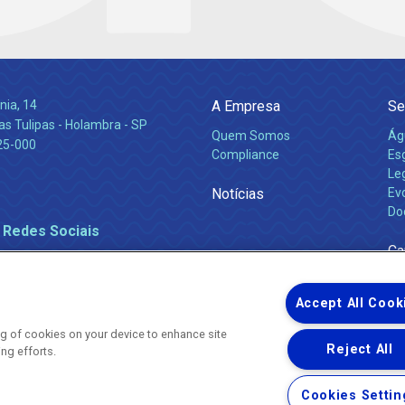
nia, 14
A Empresa
Se
s Tulipas - Holambra - SP
Quem Somos
Ág
25-000
Compliance
Es
Leg
Notícias
Ev
Do
 Redes Sociais
Ca
Accept All Cook
ing of cookies on your device to enhance site
Reject All
ing efforts.
Uma empresa
Copyright ® 2026 - Todos os Direitos Reservados.
Nossa natureza movimenta a vida
Cookies Settin