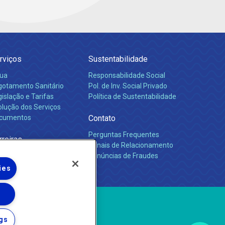
rviços
Sustentabilidade
ua
Responsabilidade Social
gotamento Sanitário
Pol. de Inv. Social Privado
islação e Tarifas
Política de Sustentabilidade
olução dos Serviços
cumentos
Contato
Perguntas Frequentes
rreiras
Canais de Relacionamento
Denúncias de Fraudes
ies
gs