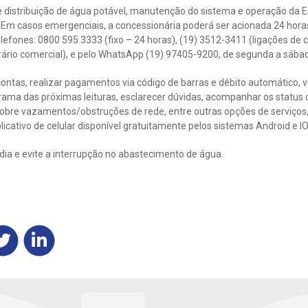
de distribuição de água potável, manutenção do sistema e operação da
 Em casos emergenciais, a concessionária poderá ser acionada 24 horas
efones: 0800 595 3333 (fixo – 24 horas), (19) 3512-3411 (ligações de c
rário comercial), e pelo WhatsApp (19) 97405-9200, de segunda a sábad
contas, realizar pagamentos via código de barras e débito automático, ve
ama das próximas leituras, esclarecer dúvidas, acompanhar os status 
sobre vazamentos/obstruções de rede, entre outras opções de serviço
licativo de celular disponível gratuitamente pelos sistemas Android e I
ia e evite a interrupção no abastecimento de água.