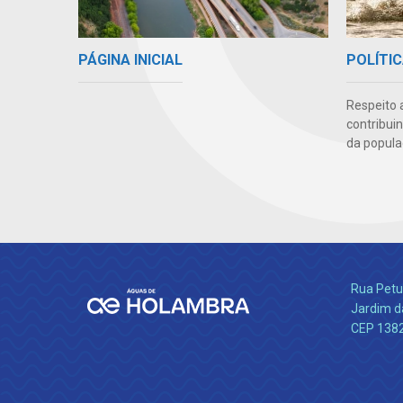
PÁGINA INICIAL
POLÍTIC
Respeito 
contribui
da popula
Rua Petu
Jardim da
CEP 138