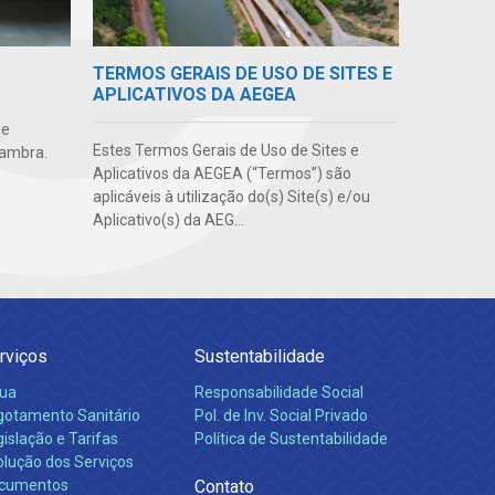
TERMOS GERAIS DE USO DE SITES E
APLICATIVOS DA AEGEA
de
Estes Termos Gerais de Uso de Sites e
lambra.
Aplicativos da AEGEA (“Termos”) são
aplicáveis à utilização do(s) Site(s) e/ou
Aplicativo(s) da AEG...
rviços
Sustentabilidade
ua
Responsabilidade Social
gotamento Sanitário
Pol. de Inv. Social Privado
islação e Tarifas
Política de Sustentabilidade
olução dos Serviços
cumentos
Contato