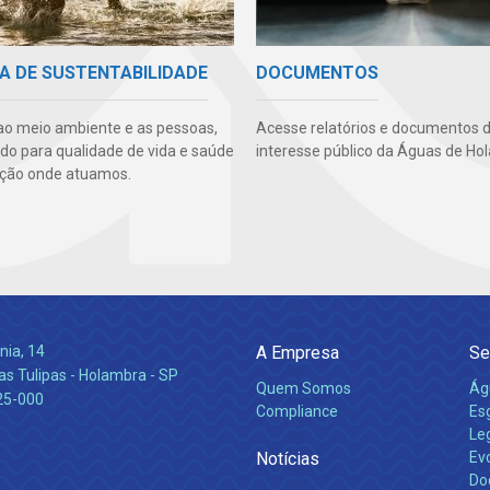
A DE SUSTENTABILIDADE
DOCUMENTOS
ao meio ambiente e as pessoas,
Acesse relatórios e documentos 
ndo para qualidade de vida e saúde
interesse público da Águas de Ho
ção onde atuamos.
nia, 14
A Empresa
Se
s Tulipas - Holambra - SP
Quem Somos
Ág
25-000
Compliance
Es
Leg
Notícias
Ev
Do