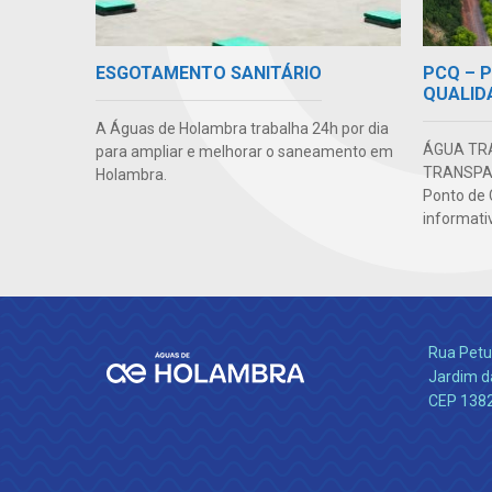
PCQ – 
ESGOTAMENTO SANITÁRIO
QUALID
A Águas de Holambra trabalha 24h por dia
ÁGUA TR
para ampliar e melhorar o saneamento em
TRANSPAR
Holambra.
Ponto de 
informativ
Rua Petu
Jardim da
CEP 138