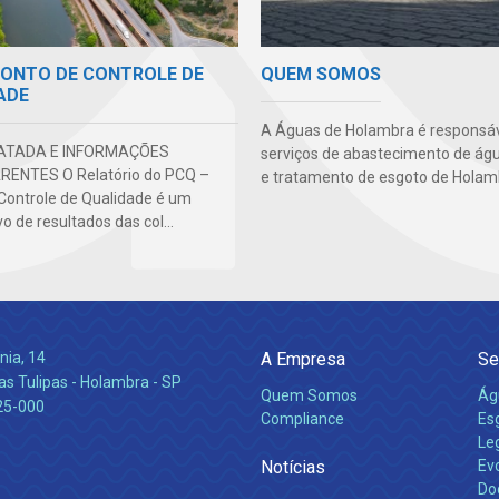
PONTO DE CONTROLE DE
QUEM SOMOS
ADE
A Águas de Holambra é responsáv
ATADA E INFORMAÇÕES
serviços de abastecimento de águ
ENTES O Relatório do PCQ –
e tratamento de esgoto de Holam
Controle de Qualidade é um
o de resultados das col...
nia, 14
A Empresa
Se
s Tulipas - Holambra - SP
Quem Somos
Ág
25-000
Compliance
Es
Leg
Notícias
Ev
Do