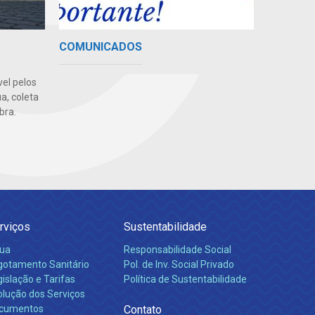
COMUNICADOS
el pelos
a, coleta
bra.
rviços
Sustentabilidade
ua
Responsabilidade Social
gotamento Sanitário
Pol. de Inv. Social Privado
islação e Tarifas
Política de Sustentabilidade
olução dos Serviços
cumentos
Contato