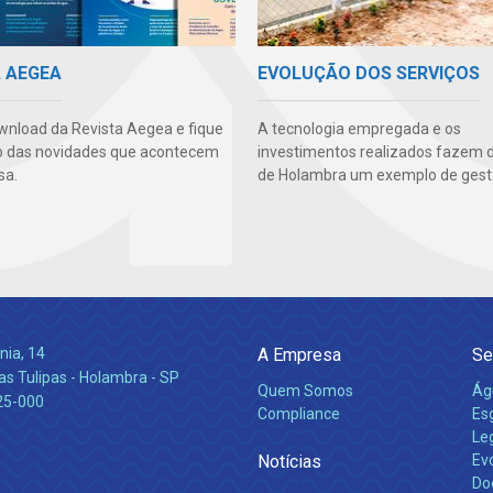
A AEGEA
EVOLUÇÃO DOS SERVIÇOS
wnload da Revista Aegea e fique
A tecnologia empregada e os
o das novidades que acontecem
investimentos realizados fazem 
sa.
de Holambra um exemplo de gest
nia, 14
A Empresa
Se
s Tulipas - Holambra - SP
Quem Somos
Ág
25-000
Compliance
Es
Leg
Notícias
Ev
Do