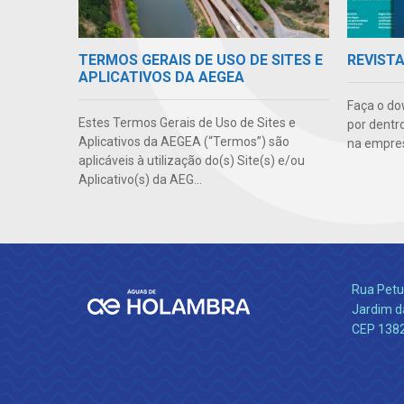
TERMOS GERAIS DE USO DE SITES E
REVIST
APLICATIVOS DA AEGEA
Faça o do
Estes Termos Gerais de Uso de Sites e
por dentr
Aplicativos da AEGEA (“Termos”) são
na empre
aplicáveis à utilização do(s) Site(s) e/ou
Aplicativo(s) da AEG...
Rua Petu
Jardim da
CEP 138