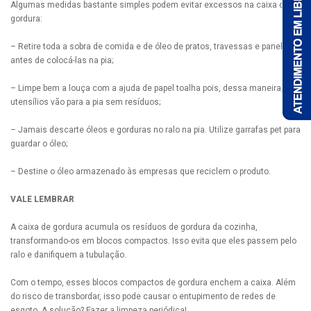
Algumas medidas bastante simples podem evitar excessos na caixa de
gordura:
– Retire toda a sobra de comida e de óleo de pratos, travessas e panelas
antes de colocá-las na pia;
– Limpe bem a louça com a ajuda de papel toalha pois, dessa maneira, os
utensílios vão para a pia sem resíduos;
– Jamais descarte óleos e gorduras no ralo na pia. Utilize garrafas pet para
guardar o óleo;
– Destine o óleo armazenado às empresas que reciclem o produto.
VALE LEMBRAR
A caixa de gordura acumula os resíduos de gordura da cozinha,
transformando-os em blocos compactos. Isso evita que eles passem pelo
ralo e danifiquem a tubulação.
Com o tempo, esses blocos compactos de gordura enchem a caixa. Além
do risco de transbordar, isso pode causar o entupimento de redes de
esgoto. A solução? Fazer a limpeza periódica!