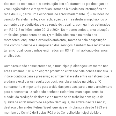
dos custos com saúde. A diminuição dos afastamentos por doenças de
veiculação hídrica e respiratórias, somada à queda nas internações na
rede do SUS, gerou uma economia de aproximadamente R$ 6 milhões no
período. Paralelamente, a consolidação da infraestrutura impulsionou o
aumento da produtividade e da renda do trabalho, com ganhos estimados
em R$ 17,2 milhões entre 2013 e 2024. No mesmo período, a valorização
imobiliária gerou cerca de R$ 1,9 milhão adicionais na renda dos
moradores, enquanto a evolução ambiental, marcada pela despoluição
dos corpos hídricos e a ampliação dos serviços, também teve reflexos no
turismo local, com ganhos estimados em R$ 431 mil ao longo dos anos
analisados.
Como resultado desse processo, o município já alcançou um marco nas
áreas urbanas: 100% do esgoto produzido é tratado pela concessionária. O
índice contribui para a preservação ambiental e está entre os fatores que
ajudam a explicar os resultados positivos observados na cidade. “O
saneamento é importante para a vida das pessoas, para o meio ambiente e
para a economia. O país todo conhece Holambra, mas o que seria da
cidade, da produção de flores e do mercado de trabalho sem água de
qualidade e tratamento de esgoto? Sem água, Holambra não faz nada”,
destaca o holandês Petrus Weel, que vive em Holambra desde 1963 e é
membro do Comitê de Bacias PCJ e do Conselho Municipal de Meio