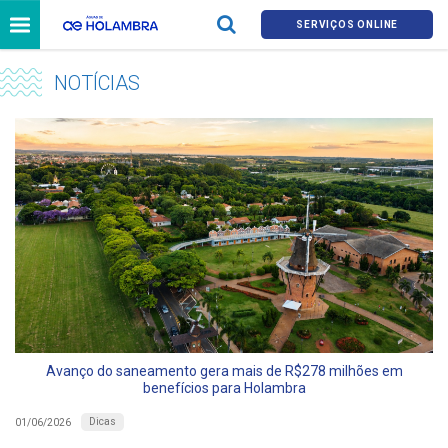
SERVIÇOS ONLINE
NOTÍCIAS
Avanço do saneamento gera mais de R$278 milhões em
benefícios para Holambra
Dicas
01/06/2026