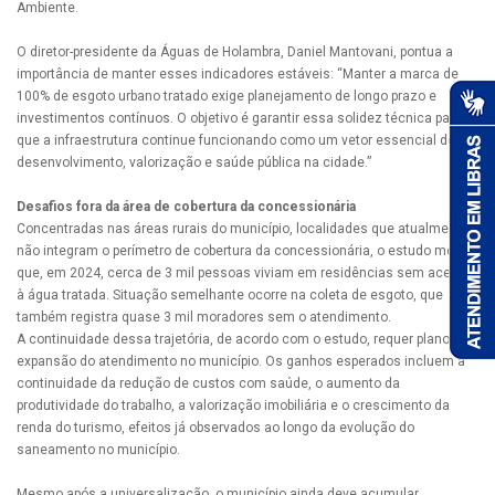
Ambiente.
O diretor-presidente da Águas de Holambra, Daniel Mantovani, pontua a
importância de manter esses indicadores estáveis: “Manter a marca de
100% de esgoto urbano tratado exige planejamento de longo prazo e
investimentos contínuos. O objetivo é garantir essa solidez técnica para
que a infraestrutura continue funcionando como um vetor essencial de
desenvolvimento, valorização e saúde pública na cidade.”
Desafios fora da área de cobertura da concessionária
Concentradas nas áreas rurais do município, localidades que atualmente
não integram o perímetro de cobertura da concessionária, o estudo mostra
que, em 2024, cerca de 3 mil pessoas viviam em residências sem acesso
à água tratada. Situação semelhante ocorre na coleta de esgoto, que
também registra quase 3 mil moradores sem o atendimento.
A continuidade dessa trajetória, de acordo com o estudo, requer planos de
expansão do atendimento no município. Os ganhos esperados incluem a
continuidade da redução de custos com saúde, o aumento da
produtividade do trabalho, a valorização imobiliária e o crescimento da
renda do turismo, efeitos já observados ao longo da evolução do
saneamento no município.
Mesmo após a universalização, o município ainda deve acumular