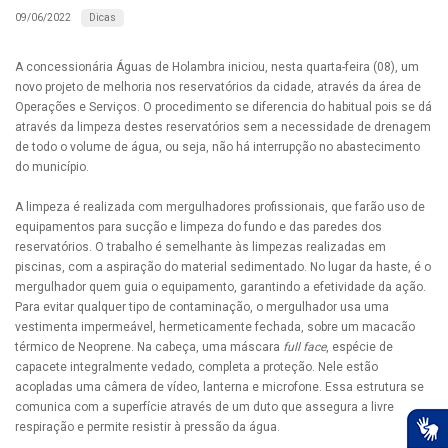
Dicas
09/06/2022
A concessionária Águas de Holambra iniciou, nesta quarta-feira (08), um
novo projeto de melhoria nos reservatórios da cidade, através da área de
Operações e Serviços. O procedimento se diferencia do habitual pois se dá
através da limpeza destes reservatórios sem a necessidade de drenagem
de todo o volume de água, ou seja, não há interrupção no abastecimento
do município.
A limpeza é realizada com mergulhadores profissionais, que farão uso de
equipamentos para sucção e limpeza do fundo e das paredes dos
reservatórios. O trabalho é semelhante às limpezas realizadas em
piscinas, com a aspiração do material sedimentado. No lugar da haste, é o
mergulhador quem guia o equipamento, garantindo a efetividade da ação.
Para evitar qualquer tipo de contaminação, o mergulhador usa uma
vestimenta impermeável, hermeticamente fechada, sobre um macacão
térmico de Neoprene. Na cabeça, uma máscara
full face
, espécie de
capacete integralmente vedado, completa a proteção. Nele estão
acopladas uma câmera de vídeo, lanterna e microfone. Essa estrutura se
comunica com a superfície através de um duto que assegura a livre
respiração e permite resistir à pressão da água.