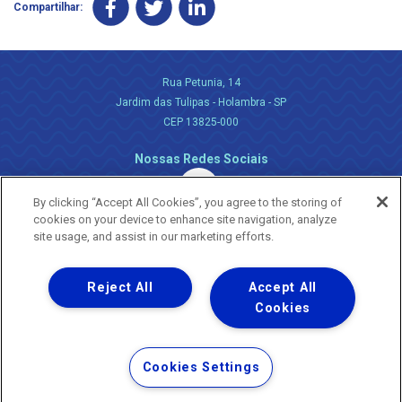
Compartilhar:
Rua Petunia, 14
Jardim das Tulipas - Holambra - SP
CEP 13825-000
Nossas Redes Sociais
By clicking “Accept All Cookies”, you agree to the storing of
cookies on your device to enhance site navigation, analyze
site usage, and assist in our marketing efforts.
Reject All
Accept All
Uma empresa
Copyright ® 2026 - Todos os Direitos Reservados.
Cookies
Nossa natureza movimenta a vida
Termos Gerais de Uso de Sites e Aplicativos
Cookies Settings
Política de Privacidade e Proteção de Dados