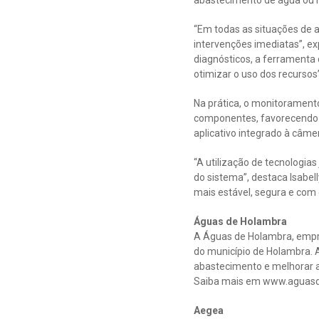
abastecimento de água ou n
“Em todas as situações de a
intervenções imediatas”, ex
diagnósticos, a ferramenta 
otimizar o uso dos recursos”
Na prática, o monitorament
componentes, favorecendo a
aplicativo integrado à câme
“A utilização de tecnologia
do sistema”, destaca Isabe
mais estável, segura e com 
Águas de Holambra
A Águas de Holambra, empr
do município de Holambra. A
abastecimento e melhorar a
Saiba mais em www.aguas
Aegea