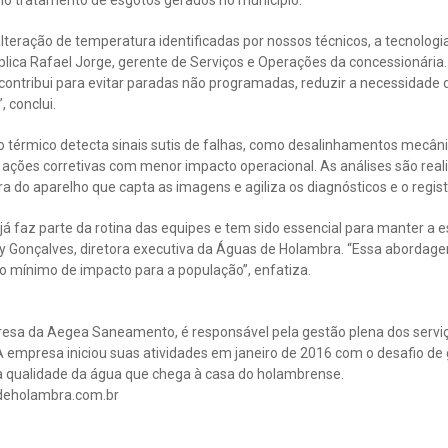
o tratamento de esgotos gerados no município.
lteração de temperatura identificadas por nossos técnicos, a tecnologia
plica Rafael Jorge, gerente de Serviços e Operações da concessionária.
contribui para evitar paradas não programadas, reduzir a necessidade
, conclui.
o térmico detecta sinais sutis de falhas, como desalinhamentos mecân
ções corretivas com menor impacto operacional. As análises são rea
ra do aparelho que capta as imagens e agiliza os diagnósticos e o regist
s já faz parte da rotina das equipes e tem sido essencial para manter a
lly Gonçalves, diretora executiva da Águas de Holambra. “Essa abord
o mínimo de impacto para a população”, enfatiza.
esa da Aegea Saneamento, é responsável pela gestão plena dos servi
 empresa iniciou suas atividades em janeiro de 2016 com o desafio de 
 qualidade da água que chega à casa do holambrense.
deholambra.com.br