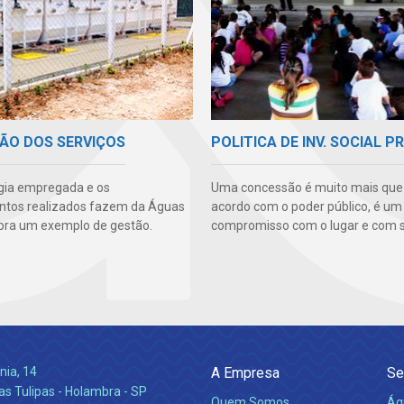
ÃO DOS SERVIÇOS
POLITICA DE INV. SOCIAL P
gia empregada e os
Uma concessão é muito mais qu
ntos realizados fazem da Águas
acordo com o poder público, é um
ra um exemplo de gestão.
compromisso com o lugar e com s
nia, 14
A Empresa
Se
s Tulipas - Holambra - SP
Quem Somos
Ág