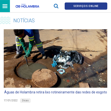
SERVIÇOS ONLINE
NOTÍCIAS
Águas de Holambra retira lixo rotineiramente das redes de esgoto
Dicas
17/01/2022