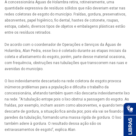
A concessionária Águas de Holambra retira, rotineiramente, uma
quantidade expressiva de resíduos sólidos que não deveriam estar nas
redes coletoras de esgoto do município. Fraldas, gordura, preservativos,
absorventes, papel higiênico, fio dental, hastes de cotonete, roupas,
estopa, cabelo, diversos tipos de objetos e embalagens plásticas estão
entre os resíduos retirados.
De acordo com o coordenador de Operações e Serviços da Águas de
Holambra, Alan Pedra, esse lixo é coletado durante as etapas iniciais da
coleta e afastamento do esgoto, porém, parte desse material ocasiona,
com frequência, obstruções nas tubulações que transcorrem nas ruas e
avenidas do município.
O lixo indevidamente descartado na rede coletora de esgoto provoca
inúmeros problemas para a população e dificulta o trabalho da
concessionária, afetando também quem não descarta indevidamente lixo
na rede. “A tubulação entope pois o lixo obstrui a passagem do esgoto. As
fraldas, por exemplo, incham assim como absorventes, e quando temos o
descarte de gordura, a situação fica ainda pior, pois ela vai se fixando nas
paredes da tubulação, formando uma massa rígida de gordura. O lixo
também adere à gordura. O resultado dessa ação são os
extravasamentos de esgoto”, explica Alan.