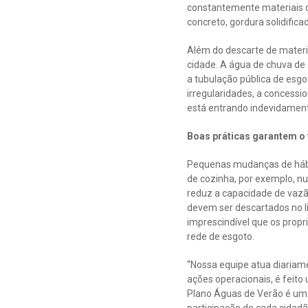
constantemente materiais di
concreto, gordura solidifica
Além do descarte de materi
cidade. A água de chuva de c
a tubulação pública de esg
irregularidades, a concessi
está entrando indevidament
Boas práticas garantem o
Pequenas mudanças de hábit
de cozinha, por exemplo, nu
reduz a capacidade de vazão
devem ser descartados no l
imprescindível que os propr
rede de esgoto.
“Nossa equipe atua diariam
ações operacionais, é feito
Plano Águas de Verão é um