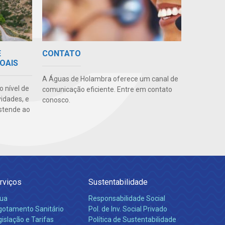
E
CONTATO
OAIS
A Águas de Holambra oferece um canal de
o nível de
comunicação eficiente. Entre em contato
vidades, e
conosco.
stende ao
rviços
Sustentabilidade
ua
Responsabilidade Social
gotamento Sanitário
Pol. de Inv. Social Privado
islação e Tarifas
Política de Sustentabilidade