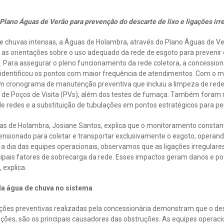
 Plano Águas de Verão para prevenção do descarte de lixo e ligações irr
e chuvas intensas, a Águas de Holambra, através do Plano Águas de Ver
as orientações sobre o uso adequado da rede de esgoto para prevenir
Para assegurar o pleno funcionamento da rede coletora, a concessioná
 identificou os pontos com maior frequência de atendimentos. Com o 
 cronograma de manutenção preventiva que incluiu a limpeza de rede
 de Poços de Visita (PVs), além dos testes de fumaça. Também foram 
de redes e a substituição de tubulações em pontos estratégicos para pe
as de Holambra, Josiane Santos, explica que o monitoramento constant
ensionado para coletar e transportar exclusivamente o esgoto, operan
 a dia das equipes operacionais, observamos que as ligações irregulare
incipais fatores de sobrecarga da rede. Esses impactos geram danos e
 explica.
da água de chuva no sistema
ões preventivas realizadas pela concessionária demonstram que o desc
lações, são os principais causadores das obstruções. As equipes opera