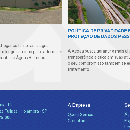
POLÍTICA DE PRIVACIDADE 
PROTEÇÃO DE DADOS PESS
chegar às torneiras, a água
A Aegea busca garantir o mais alt
um longo caminho pelo sistema de
transparência e ética em suas ati
mento da Águas Holambra.
o seu compromisso também se e
tratamento...
nia, 14
A Empresa
Se
s Tulipas - Holambra - SP
Quem Somos
Ág
25-000
Compliance
Es
Leg