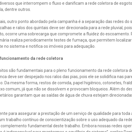
versos que interrompem o fluxo e danificam a rede coletora de esgoto,
da, dentre outros.
ais, outro ponto abordado pela campanha é a separação das redes do
alhas e ralos dos quintais deve ser direcionada para a rede pluvial, po
oto, ocorre uma sobrecarga que compromete a fluidez do escoamento. P
onária realiza periodicamente testes de fumaça, que permitem localizar
e no sistema e notifica os imóveis para adequação.
 funcionamento da rede coletora
os são fundamentais para o pleno funcionamento da rede coletora de
nca deve ser despejado nos ralos das pias, pois ele se solidifica nas pa
. Da mesma forma, restos de comida, papel higiênico, cotonetes, fral
ixo comum, já que não se dissolvem e provocam bloqueios. Além do des
ietários garantam que as saídas de água de chuva estejam direcionadas
ente para assegurar a prestação de um serviço de qualidade para toda
 um trabalho contínuo de conscientização sobre o uso adequado da rede
 complemento fundamental deste trabalho. Embora nossas redes opere