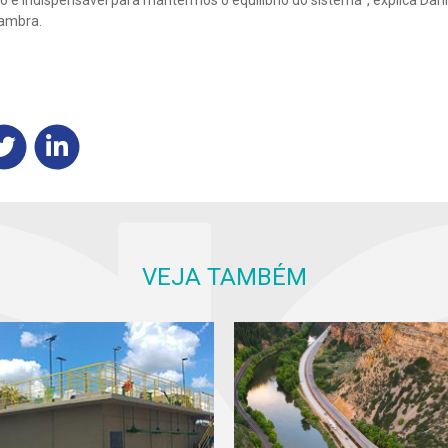
o é indispensável para mantermos o equilíbrio do sistema”, explica Dani
lambra.
VEJA TAMBÉM