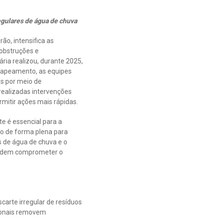
egulares de água de chuva
ão, intensifica as
 obstruções e
ria realizou, durante 2025,
mapeamento, as equipes
s por meio de
realizadas intervenções
rmitir ações mais rápidas.
e é essencial para a
do de forma plena para
s de água de chuva e o
 podem comprometer o
arte irregular de resíduos
cionais removem