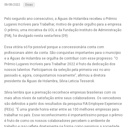
Dicas
09/09/2022
Pelo segundo ano consecutivo, a Águas de Holambra recebeu o Prêmio
Lugares Incríveis para Trabalhar, motivo de grande orgulho para a empresa.
O prêmio, uma iniciativa da UOL e da Fundação Instituto de Administração
(FIA), foi divulgado nesta sexta-feira (09).
Essa vitória só foi possível porque a concessionária conta com
profissionais além da conta. São conquistas importantes para o município
e a Águas de Holambra se orgulha de contribuir com esse progresso. “O
Prêmio Lugares Incríveis para Trabalhar 2022 é fruto da dedicação dos
nossos talentos. Participamos da seleção pela primeira vez no ano
passado e, agora, conquistamos novamente”, afirmou a diretora
presidente da Águas de Holambra, Silvia Leticia Tesseroli.
Silvia lembra que a premiação reconhece empresas brasileiras com os
mais altos níveis de satisfação entre seus colaboradores. Os vencedores
são definidos a partir dos resultados da pesquisa FIA Employee Experience
(FEEx). “É uma grande honra estar entre as 100 melhores empresas para
trabalhar no país. Esse reconhecimento é importantíssimo porque o prêmio
é fruto de como os nossos colaboradores percebem o ambiente de
trabalho e isso reflete diretamente na forma como servimos a sociedade.