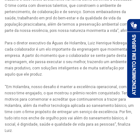
O time conta com diversos talentos, que constroem o ambiente de
pertencimento, de colaboração e de serviço. Somos embaixadores da
saúde, trabalhando em prol do bem-estar e da qualidade de vida da
população piracicabana, além de termos a preservação ambiental como
parte da nossa essência, pois nossa natureza movimenta a vida”, afirma.
Para o diretor executivo da Águas de Holambra, Luiz Henrique Nobrega,
cada colaborador é um elo importante da engrenagem que movimenta a
empresa. A partir do momento que o colaborador se sente parte desta
engrenagem, ele passa executar o seu melhor, trazendo um ambiente
mais produtivo, com soluções inteligentes e de muita satisfação por
aquilo que ele produz.
“Em Holambra, nosso desafio é manter a excelência operacional, com o
nosso time engajado, o que mostrou o prêmio recém conquistado. Temos
motivos para comemorar e acreditar que continuaremos a trazer para
Holambra, além da melhor tecnologia aplicada ao saneamento básico, um
time com o firme propósito de entregar um serviço de excelência. Por fim,
tudo isto nos enche de orgulho pois vai além do saneamento básico, é
social, é dignidade, saúde e qualidade de vida para as pessoas”, finaliza
Luiz.