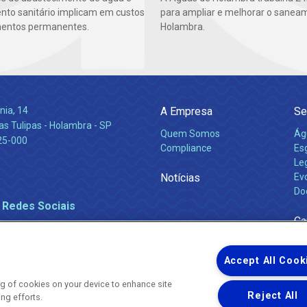
to sanitário implicam em custos
para ampliar e melhorar o sane
mentos permanentes.
Holambra.
nia, 14
A Empresa
Se
s Tulipas - Holambra - SP
Quem Somos
Ág
25-000
Compliance
Es
Leg
Notícias
Ev
Do
 Redes Sociais
Ca
Accept All Cook
ing of cookies on your device to enhance site
Reject All
ing efforts.
Uma empresa