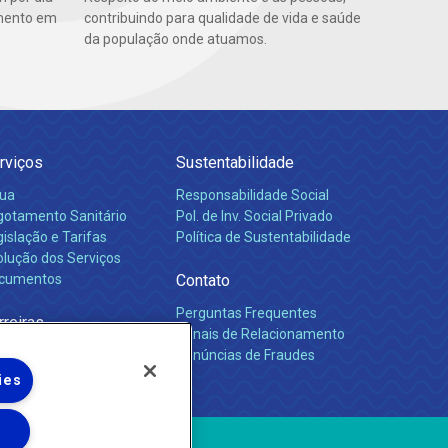
amento em
contribuindo para qualidade de vida e saúde
da população onde atuamos.
rviços
Sustentabilidade
ua
Responsabilidade Social
gotamento Sanitário
Pol. de Inv. Social Privado
islação e Tarifas
Política de Sustentabilidade
olução dos Serviços
cumentos
Contato
Perguntas Frequentes
rreiras
Canais de Relacionamento
Denúncias de Fraudes
ies