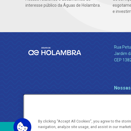
interesse público da Águas de Holambra.
esgotamen
e investi
Rua Petu
Jardim da
CEP 138
Nossas
By clicking “Accept All Cookies”, you agree to the stor
navigation, analyze site usage, and assist in our market