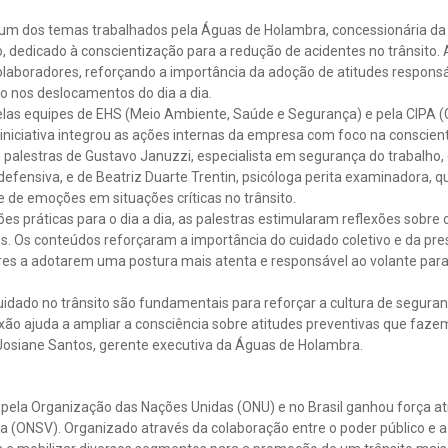
i um dos temas trabalhados pela Águas de Holambra, concessionária da
 dedicado à conscientização para a redução de acidentes no trânsit
olaboradores, reforçando a importância da adoção de atitudes responsáv
o nos deslocamentos do dia a dia.
as equipes de EHS (Meio Ambiente, Saúde e Segurança) e pela CIPA (
iniciativa integrou as ações internas da empresa com foco na conscient
alestras de Gustavo Januzzi, especialista em segurança do trabalho,
efensiva, e de Beatriz Duarte Trentin, psicóloga perita examinadora, 
 de emoções em situações críticas no trânsito.
ões práticas para o dia a dia, as palestras estimularam reflexões sobre
 Os conteúdos reforçaram a importância do cuidado coletivo e da pres
res a adotarem uma postura mais atenta e responsável ao volante par
idado no trânsito são fundamentais para reforçar a cultura de seguran
xão ajuda a ampliar a consciência sobre atitudes preventivas que faze
 Josiane Santos, gerente executiva da Águas de Holambra.
 pela Organização das Nações Unidas (ONU) e no Brasil ganhou força a
a (ONSV). Organizado através da colaboração entre o poder público e a s