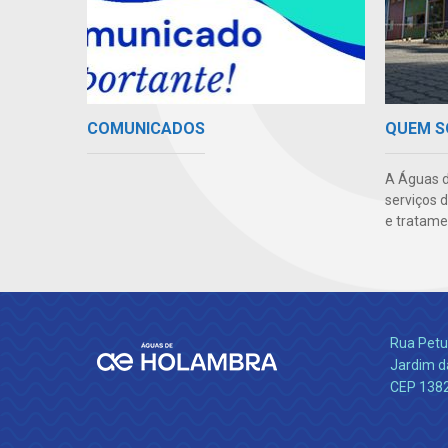
COMUNICADOS
QUEM 
A Águas d
serviços 
e tratame
Rua Petu
Jardim da
CEP 138