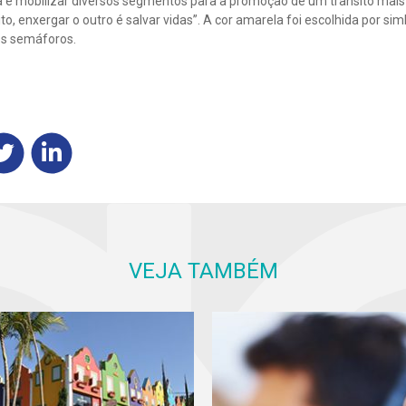
a e mobilizar diversos segmentos para a promoção de um trânsito mais
o, enxergar o outro é salvar vidas”. A cor amarela foi escolhida por si
os semáforos.
VEJA TAMBÉM