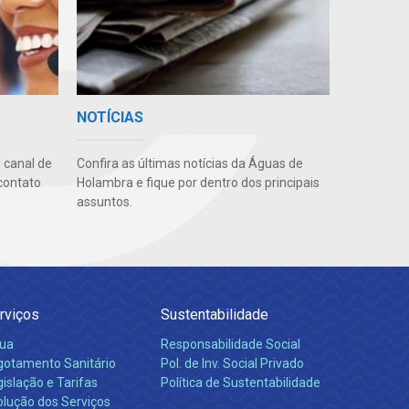
NOTÍCIAS
 canal de
Confira as últimas notícias da Águas de
contato
Holambra e fique por dentro dos principais
assuntos.
rviços
Sustentabilidade
ua
Responsabilidade Social
gotamento Sanitário
Pol. de Inv. Social Privado
islação e Tarifas
Política de Sustentabilidade
olução dos Serviços