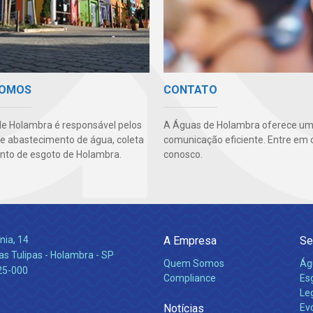
SOMOS
CONTATO
e Holambra é responsável pelos
A Águas de Holambra oferece um
de abastecimento de água, coleta
comunicação eficiente. Entre em 
nto de esgoto de Holambra.
conosco.
nia, 14
A Empresa
Se
s Tulipas - Holambra - SP
Quem Somos
Ág
25-000
Compliance
Es
Leg
Notícias
Ev