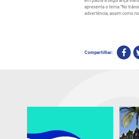
em pauta a segurança viári
apresenta o tema “No trânsit
advertência, assim como n
Compartilhar: