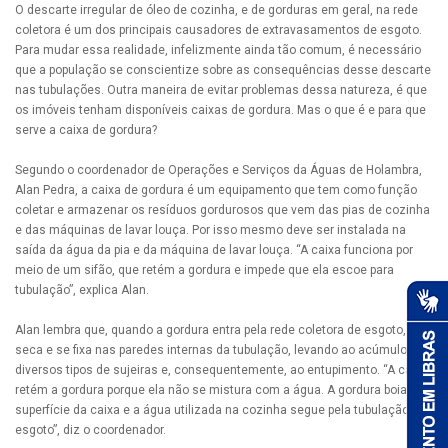
O descarte irregular de óleo de cozinha, e de gorduras em geral, na rede
coletora é um dos principais causadores de extravasamentos de esgoto.
Para mudar essa realidade, infelizmente ainda tão comum, é necessário
que a população se conscientize sobre as consequências desse descarte
nas tubulações. Outra maneira de evitar problemas dessa natureza, é que
os imóveis tenham disponíveis caixas de gordura. Mas o que é e para que
serve a caixa de gordura?
Segundo o coordenador de Operações e Serviços da Águas de Holambra,
Alan Pedra, a caixa de gordura é um equipamento que tem como função
coletar e armazenar os resíduos gordurosos que vem das pias de cozinha
e das máquinas de lavar louça. Por isso mesmo deve ser instalada na
saída da água da pia e da máquina de lavar louça. “A caixa funciona por
meio de um sifão, que retém a gordura e impede que ela escoe para
tubulação”, explica Alan.
Alan lembra que, quando a gordura entra pela rede coletora de esgoto,
seca e se fixa nas paredes internas da tubulação, levando ao acúmulo de
diversos tipos de sujeiras e, consequentemente, ao entupimento. “A caixa
retém a gordura porque ela não se mistura com a água. A gordura boia na
superfície da caixa e a água utilizada na cozinha segue pela tubulação de
esgoto”, diz o coordenador.